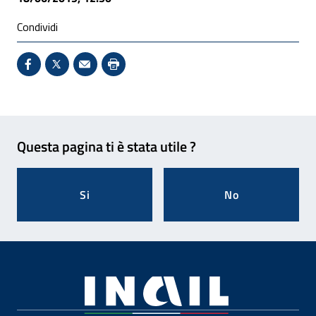
Condividi
Condividi su Facebook - Sito esterno - Apertura in 
X - Sito esterno - Apertura in nuova finestra
Invio Mail: apre il programma di posta el
Stampa pagina: scelta meno ecologic
Feedback
Questa pagina ti è stata utile ?
Si
No
Footer