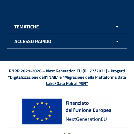
Facebook - Sito esterno - Apertura in nuova finestra
X - Sito esterno - Apertura in nuova finestra
Instagram - Sito esterno - Apertura in nuo
Linkedin - Sito esterno - Apertura in 
Youtube - Sito esterno - Apertur
TikTok - Sito esterno - Ape
Spreaker - Sito estern
Feed RSS - Apert
TEMATICHE
APRI 
ACCESSO RAPIDO
APRI 
PNRR 2021-2026 – Next Generation EU (DL 77/2021) - Progetti
"Digitalizzazione dell’INAIL" e "Migrazione della Piattaforma Data
Lake/Data Hub al PSN"