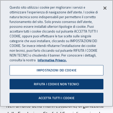
Accedi ai servizi online
For international visitors
Vai al menu principale
Vai al contenuto principale
Questo sito utilizza i cookie per migliorare i servizi e
ottimizzare l’esperienza di navigazione dell’utente. I cookie di
INAIL - Istituto Nazionale per 
natura tecnica sono indispensabili per permettere il corretto
Apri cerca
Apr
funzionamento del sito. Solo previo consenso dell’utente,
possono essere installati ulteriori tipologie di cookie. Puoi
Navigazione principale
accettare tutti i cookie cliccando sul pulsante ACCETTA TUTTI I
COOKIE, oppure puoi effettuare le tue scelte sulle singole
Navigazione - Ti trovi in:
Home
Inail comunica
News
categorie che vuoi installare, cliccando su IMPOSTAZIONI DEI
COOKIE. Se invece intendi rifiutarne l’installazione dei cookie
non tecnici, puoi farlo cliccando sul pulsante RIFIUTA I COOKIE
NON TECNICI o chiudendo il banner. Per conoscere i dettagli,
18 giugno 2019
consulta la nostra
Informativa Privacy.
IMPOSTAZIONI DEI COOKIE
Dal 20 al 22 giugno l’Inail
alla decima edizione del
RIFIUTA I COOKIE NON TECNICI
Festival del Lavoro
ACCETTA TUTTI I COOKIE
Nell’ambito della manifestazione, organizzata