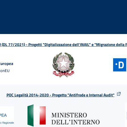
ova finestra
in nuova finestra
tura in nuova finestra
 Apertura in nuova finestra
sterno - Apertura in nuova finestra
Apertura nella stessa finestra
L 77/2021) - Progetti "Digitalizzazione dell’INAIL" e "Migrazione della
POC Legalità 2014-2020 - Progetto "Antifrode e Internal Audit"