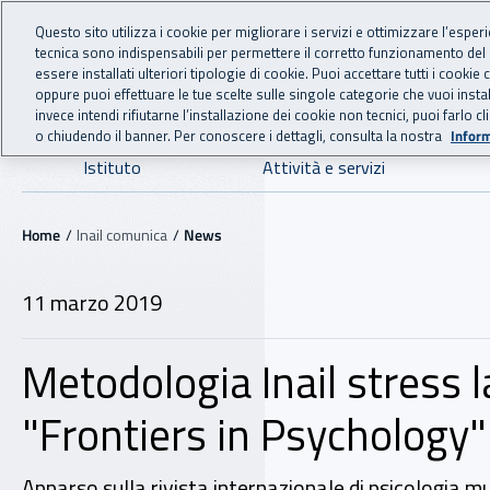
For international visitors
Vai al menu principale
Vai al contenuto principale
Questo sito utilizza i cookie per migliorare i servizi e ottimizzare l’esper
tecnica sono indispensabili per permettere il corretto funzionamento del
INAIL - Istituto Nazionale
essere installati ulteriori tipologie di cookie. Puoi accettare tutti i cook
oppure puoi effettuare le tue scelte sulle singole categorie che vuoi ins
invece intendi rifiutarne l’installazione dei cookie non tecnici, puoi farl
o chiudendo il banner. Per conoscere i dettagli, consulta la nostra
Inform
Navigazione principale
Istituto
Attività e servizi
Navigazione - Ti trovi in:
Home
Inail comunica
News
11 marzo 2019
Metodologia Inail stress 
"Frontiers in Psychology"
Apparso sulla rivista internazionale di psicologia mul