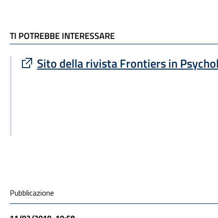
TI POTREBBE INTERESSARE
TI POTREBBE INTERESSARE
Sito esterno : apre una nuova finestra
Sito della rivista Frontiers in Psych
Condivisione social
Pubblicazione