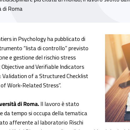
tà di Roma
-correlato: pubblicazione di uno studio su "
tiers in Psychology ha pubblicato di
strumento “lista di controllo” previsto
one e gestione del rischio stress
 Objective and Verifiable Indicators
Validation of a Structured Checklist
of Work-Related Stress”.
versità di Roma.
Il lavoro è stato
che da tempo si occupa della tematica
lato afferente al laboratorio Rischi