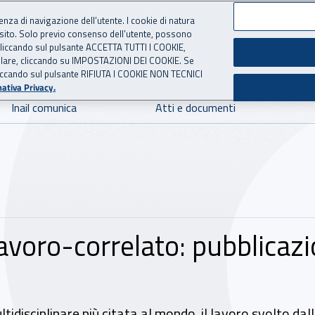
ienza di navigazione dell’utente. I cookie di natura
 sito. Solo previo consenso dell’utente, possono
 per l'Assicurazione contro 
ie cliccando sul pulsante ACCETTA TUTTI I COOKIE,
tallare, cliccando su IMPOSTAZIONI DEI COOKIE. Se
o cliccando sul pulsante RIFIUTA I COOKIE NON TECNICI
ativa Privacy.
Inail comunica
Atti e documenti
lavoro-correlato: pubblicaz
tidisciplinare più citata al mondo, il lavoro svolto dall