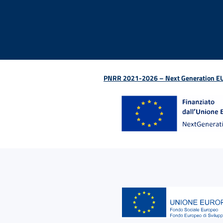
Facebook - Sito esterno - Apertura in nuova finestra
X - Sito esterno - Apertura in nuova finestra
Instagram - Sito esterno - Apertura in nu
Linkedin - Sito esterno - Apertura 
Youtube - Sito esterno - Aper
TikTok - Sito esterno -
Spreaker - Sito e
Feed RSS - 
PNRR 2021-2026 – Next Generation EU (D