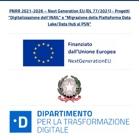
PNRR 2021-2026 – Next Generation EU (DL 77/2021) - Progetti
"Digitalizzazione dell’INAIL" e "Migrazione della Piattaforma Data
Lake/Data Hub al PSN"