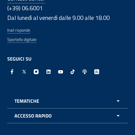
(+39) 06.6001
Dal lunedì al venerdì dalle 9.00 alle 18.00
Inail risponde
Sportello digitale
SEGUICI SU
Facebook - Sito esterno - Apertura in nuova finestra
X - Sito esterno - Apertura in nuova finestra
Instagram - Sito esterno - Apertura in nuo
Linkedin - Sito esterno - Apertura in 
Youtube - Sito esterno - Apertur
TikTok - Sito esterno - Ape
Spreaker - Sito estern
Feed RSS - Apert
TEMATICHE
APRI 
ACCESSO RAPIDO
APRI 