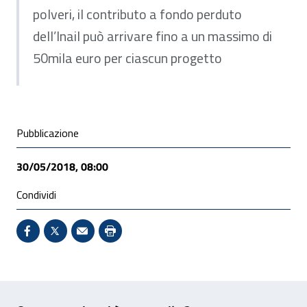
polveri, il contributo a fondo perduto
dell’Inail può arrivare fino a un massimo di
50mila euro per ciascun progetto
Condivisione social
Pubblicazione
30/05/2018, 08:00
Condividi
Condividi su Facebook - Sito esterno - Apertura in 
X - Sito esterno - Apertura in nuova finestra
Invio Mail: apre il programma di posta el
Stampa pagina: scelta meno ecologic
Feedback