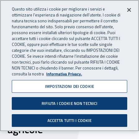
Accedi ai servizi online
For international visitors
Vai al menu principale
Vai al contenuto principale
Questo sito utilizza i cookie per migliorare i servizi e
ottimizzare l’esperienza di navigazione dell’utente. I cookie di
INAIL - Istituto Nazionale per 
natura tecnica sono indispensabili per permettere il corretto
Apri cerca
Apr
funzionamento del sito. Solo previo consenso dell’utente,
possono essere installati ulteriori tipologie di cookie. Puoi
Navigazione principale
accettare tutti i cookie cliccando sul pulsante ACCETTA TUTTI I
COOKIE, oppure puoi effettuare le tue scelte sulle singole
Navigazione - Ti trovi in:
Home
Inail comunica
News
categorie che vuoi installare, cliccando su IMPOSTAZIONI DEI
COOKIE. Se invece intendi rifiutarne l’installazione dei cookie
non tecnici, puoi farlo cliccando sul pulsante RIFIUTA I COOKIE
NON TECNICI o chiudendo il banner. Per conoscere i dettagli,
30 maggio 2018
consulta la nostra
Informativa Privacy.
IMPOSTAZIONI DEI COOKIE
Dall’Inail 35 milioni di euro
a fondo perduto per le
RIFIUTA I COOKIE NON TECNICI
micro e piccole imprese
ACCETTA TUTTI I COOKIE
agricole