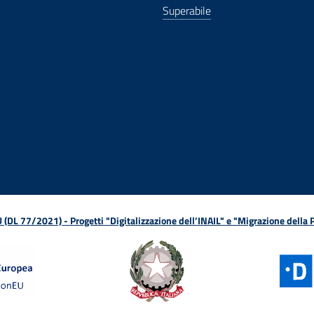
Superabile
ova finestra
in nuova finestra
tura in nuova finestra
 Apertura in nuova finestra
sterno - Apertura in nuova finestra
Apertura nella stessa finestra
L 77/2021) - Progetti "Digitalizzazione dell’INAIL" e "Migrazione della