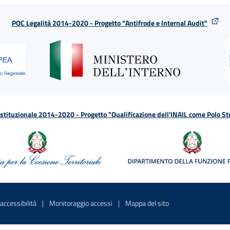
POC Legalità 2014-2020 - Progetto "Antifrode e Internal Audit"
tituzionale 2014-2020 - Progetto "Qualificazione dell'INAIL come Polo St
a
 in una nuova finestra
Sito interno - Apre in una nuova finestra
Sito interno - Apre in una nuova fines
Sito interno - Apre 
accessibilità
Monitoraggio accessi
Mappa del sito