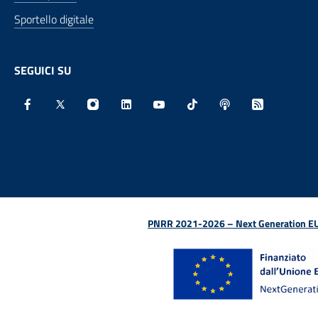
Sportello digitale
SEGUICI SU
Facebook - Sito esterno - Apertura in nuova finestra
X - Sito esterno - Apertura in nuova finestra
Instagram - Sito esterno - Apertura in nu
Linkedin - Sito esterno - Apertura 
Youtube - Sito esterno - Aper
TikTok - Sito esterno -
Spreaker - Sito e
Feed RSS - 
PNRR 2021-2026 – Next Generation EU (D