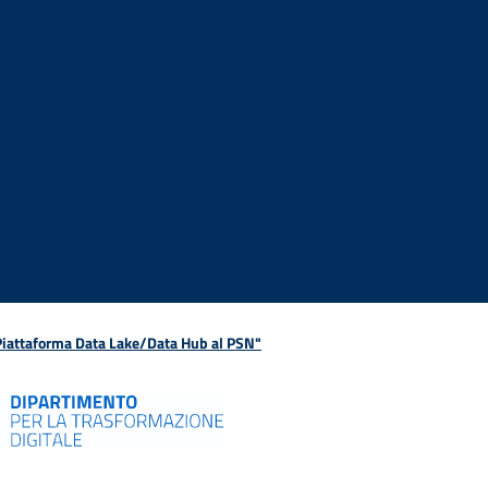
 Piattaforma Data Lake/Data Hub al PSN"