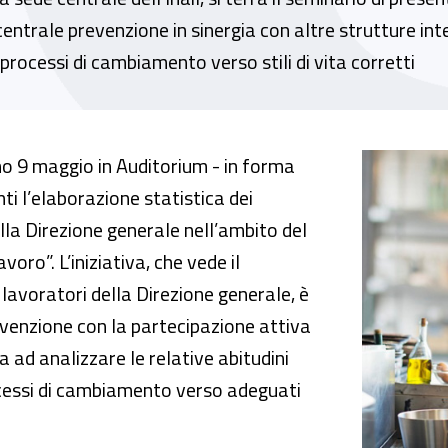
ntrale prevenzione in sinergia con altre strutture inter
 processi di cambiamento verso stili di vita corretti
o”, le valutazioni preliminari sui risultati d
o 9 maggio in Auditorium - in forma
ti l’elaborazione statistica dei
lla Direzione generale nell’ambito del
oro”. L’iniziativa, che vede il
lavoratori della Direzione generale, è
venzione con la partecipazione attiva
ta ad analizzare le relative abitudini
ocessi di cambiamento verso adeguati