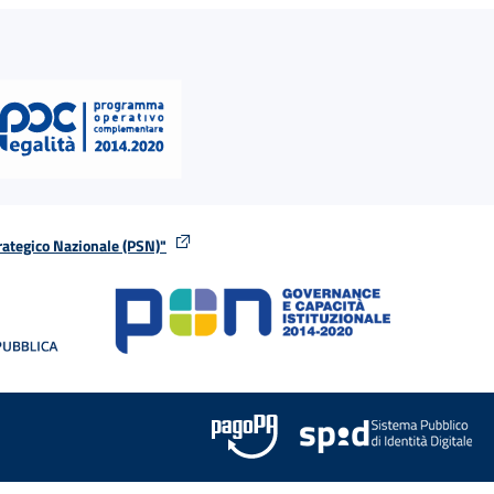
rategico Nazionale (PSN)"
tra
nella stessa finestra