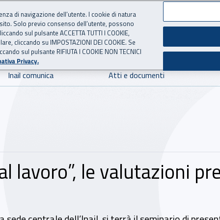
ienza di navigazione dell’utente. I cookie di natura
 sito. Solo previo consenso dell’utente, possono
 per l'Assicurazione contro 
ie cliccando sul pulsante ACCETTA TUTTI I COOKIE,
tallare, cliccando su IMPOSTAZIONI DEI COOKIE. Se
o cliccando sul pulsante RIFIUTA I COOKIE NON TECNICI
ativa Privacy.
Inail comunica
Atti e documenti
lavoro”, le valutazioni prel
sede centrale dell’Inail, si terrà il seminario di presen