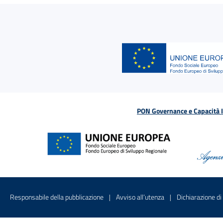
PON Governance e Capacità Is
Menu di servizio
Sito interno - Apre in una nuova finestr
Sito interno - Apre
Responsabile della pubblicazione
Avviso all’utenza
Dichiarazione di 