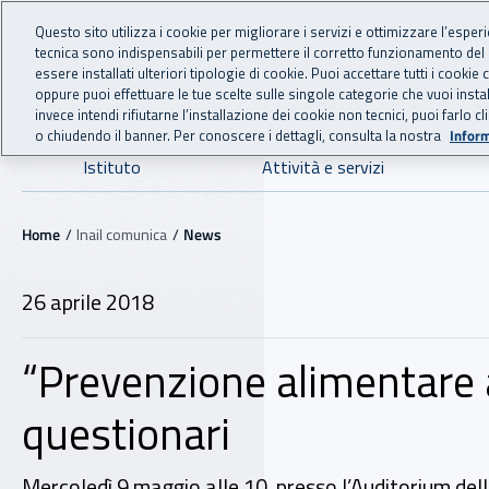
For international visitors
Vai al menu principale
Vai al contenuto principale
Questo sito utilizza i cookie per migliorare i servizi e ottimizzare l’esper
tecnica sono indispensabili per permettere il corretto funzionamento del
INAIL - Istituto Nazionale
essere installati ulteriori tipologie di cookie. Puoi accettare tutti i cook
oppure puoi effettuare le tue scelte sulle singole categorie che vuoi ins
invece intendi rifiutarne l’installazione dei cookie non tecnici, puoi farl
o chiudendo il banner. Per conoscere i dettagli, consulta la nostra
Inform
Navigazione principale
Istituto
Attività e servizi
Navigazione - Ti trovi in:
Home
Inail comunica
News
26 aprile 2018
“Prevenzione alimentare al 
questionari
Mercoledì 9 maggio alle 10, presso l’Auditorium della 