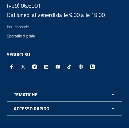
(+39) 06.6001
Dal lunedì al venerdì dalle 9.00 alle 18.00
Inail risponde
Sportello digitale
SEGUICI SU
Facebook - Sito esterno - Apertura in nuova finestra
X - Sito esterno - Apertura in nuova finestra
Instagram - Sito esterno - Apertura in nuo
Linkedin - Sito esterno - Apertura in 
Youtube - Sito esterno - Apertur
TikTok - Sito esterno - Ape
Spreaker - Sito estern
Feed RSS - Apert
TEMATICHE
APRI 
ACCESSO RAPIDO
APRI 