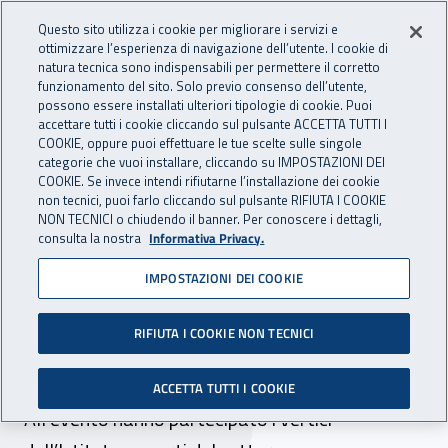
Accedi ai servizi online
For international visitors
Vai al menu principale
Vai al contenuto principale
Questo sito utilizza i cookie per migliorare i servizi e
ottimizzare l’esperienza di navigazione dell’utente. I cookie di
INAIL - Istituto Nazionale per 
natura tecnica sono indispensabili per permettere il corretto
Apri cerca
Apr
funzionamento del sito. Solo previo consenso dell’utente,
possono essere installati ulteriori tipologie di cookie. Puoi
Navigazione principale
accettare tutti i cookie cliccando sul pulsante ACCETTA TUTTI I
COOKIE, oppure puoi effettuare le tue scelte sulle singole
Navigazione - Ti trovi in:
Home
Inail comunica
News
categorie che vuoi installare, cliccando su IMPOSTAZIONI DEI
COOKIE. Se invece intendi rifiutarne l’installazione dei cookie
non tecnici, puoi farlo cliccando sul pulsante RIFIUTA I COOKIE
NON TECNICI o chiudendo il banner. Per conoscere i dettagli,
01 dicembre 2017
consulta la nostra
Informativa Privacy.
IMPOSTAZIONI DEI COOKIE
“Un lavoro per tutti”,
convegno all’Inail su
RIFIUTA I COOKIE NON TECNICI
disabilità e reinserimento
ACCETTA TUTTI I COOKIE
All’evento hanno partecipato i vertici