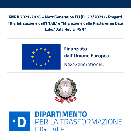
PNRR 2021-2026 – Next Generation EU (DL 77/2021) - Progetti
"Digitalizzazione dell’INAIL" e "Migrazione della Piattaforma Data
Lake/Data Hub al PSN"