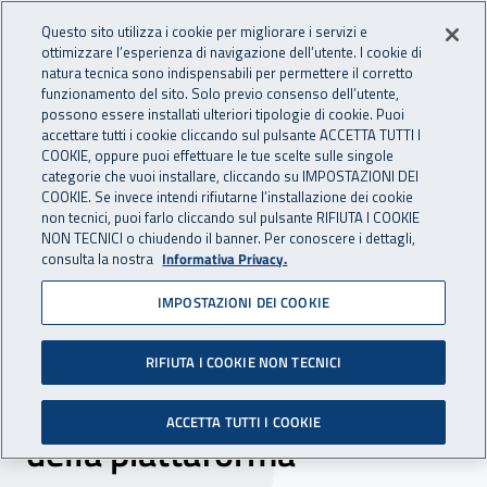
Accedi ai servizi online
For international visitors
Vai al menu principale
Vai al contenuto principale
Questo sito utilizza i cookie per migliorare i servizi e
ottimizzare l’esperienza di navigazione dell’utente. I cookie di
INAIL - Istituto Nazionale per 
natura tecnica sono indispensabili per permettere il corretto
Apri cerca
Apr
funzionamento del sito. Solo previo consenso dell’utente,
possono essere installati ulteriori tipologie di cookie. Puoi
Navigazione principale
accettare tutti i cookie cliccando sul pulsante ACCETTA TUTTI I
COOKIE, oppure puoi effettuare le tue scelte sulle singole
Navigazione - Ti trovi in:
Home
Inail comunica
News
categorie che vuoi installare, cliccando su IMPOSTAZIONI DEI
COOKIE. Se invece intendi rifiutarne l’installazione dei cookie
non tecnici, puoi farlo cliccando sul pulsante RIFIUTA I COOKIE
NON TECNICI o chiudendo il banner. Per conoscere i dettagli,
16 ottobre 2017
consulta la nostra
Informativa Privacy.
IMPOSTAZIONI DEI COOKIE
Stress lavoro-correlato,
online la versione
RIFIUTA I COOKIE NON TECNICI
aggiornata del manuale e
ACCETTA TUTTI I COOKIE
della piattaforma