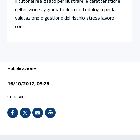
Il tutorial realizzato per illustrare le caratteristiche
dell'edizione aggiornata della metodologia per la
valutazione e gestione del rischio stress lavoro-
corr...
Condivisione social
Pubblicazione
16/10/2017, 09:26
Condividi
Condividi su Facebook - Sito esterno - Apertura in 
X - Sito esterno - Apertura in nuova finestra
Invio Mail: apre il programma di posta el
Stampa pagina: scelta meno ecologic