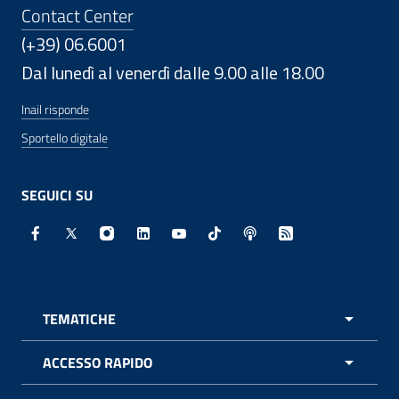
Contact Center
(+39) 06.6001
Dal lunedì al venerdì dalle 9.00 alle 18.00
Inail risponde
Sportello digitale
SEGUICI SU
Facebook - Sito esterno - Apertura in nuova finestra
X - Sito esterno - Apertura in nuova finestra
Instagram - Sito esterno - Apertura in nuo
Linkedin - Sito esterno - Apertura in 
Youtube - Sito esterno - Apertur
TikTok - Sito esterno - Ape
Spreaker - Sito estern
Feed RSS - Apert
TEMATICHE
APRI 
ACCESSO RAPIDO
APRI 