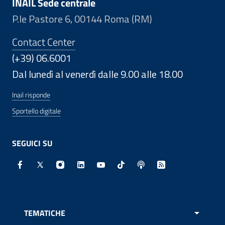
INAIL Sede centrale
P.le Pastore 6, 00144 Roma (RM)
Contact Center
(+39) 06.6001
Dal lunedì al venerdì dalle 9.00 alle 18.00
Inail risponde
Sportello digitale
SEGUICI SU
Facebook - Sito esterno - Apertura in nuova finestra
X - Sito esterno - Apertura in nuova finestra
Instagram - Sito esterno - Apertura in nuo
Linkedin - Sito esterno - Apertura in 
Youtube - Sito esterno - Apertur
TikTok - Sito esterno - Ape
Spreaker - Sito estern
Feed RSS - Apert
TEMATICHE
APRI 