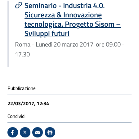
Seminario - Industria 4.0.
Sicurezza & Innovazione
tecnologica. Progetto Sisom –
Sviluppi futuri
Roma - Lunedì 20 marzo 2017, ore 09.00 -
17.30
Condivisione social
Pubblicazione
22/03/2017, 12:34
Condividi
Condividi su Facebook - Sito esterno - Apertura in 
X - Sito esterno - Apertura in nuova finestra
Invio Mail: apre il programma di posta el
Stampa pagina: scelta meno ecologic