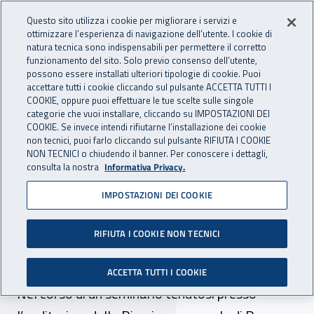
Accedi ai servizi online
For international visitors
Vai al menu principale
Vai al contenuto principale
Questo sito utilizza i cookie per migliorare i servizi e
ottimizzare l’esperienza di navigazione dell’utente. I cookie di
INAIL - Istituto Nazionale per 
natura tecnica sono indispensabili per permettere il corretto
Apri cerca
Apr
funzionamento del sito. Solo previo consenso dell’utente,
possono essere installati ulteriori tipologie di cookie. Puoi
Navigazione principale
accettare tutti i cookie cliccando sul pulsante ACCETTA TUTTI I
COOKIE, oppure puoi effettuare le tue scelte sulle singole
Navigazione - Ti trovi in:
Home
Inail comunica
News
categorie che vuoi installare, cliccando su IMPOSTAZIONI DEI
COOKIE. Se invece intendi rifiutarne l’installazione dei cookie
non tecnici, puoi farlo cliccando sul pulsante RIFIUTA I COOKIE
NON TECNICI o chiudendo il banner. Per conoscere i dettagli,
22 marzo 2017
consulta la nostra
Informativa Privacy.
IMPOSTAZIONI DEI COOKIE
Industria 4.0, la nuova sfida
è coniugare innovazione
RIFIUTA I COOKIE NON TECNICI
tecnologica e sicurezza
ACCETTA TUTTI I COOKIE
Nel corso di un seminario tenutosi presso