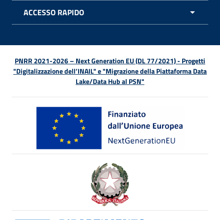
ACCESSO RAPIDO
APRI 
PNRR 2021-2026 – Next Generation EU (DL 77/2021) - Progetti
"Digitalizzazione dell’INAIL" e "Migrazione della Piattaforma Data
Lake/Data Hub al PSN"