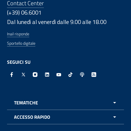
Contact Center
(+39) 06.6001
Dal lunedì al venerdì dalle 9.00 alle 18.00
Inail risponde
Sportello digitale
SEGUICI SU
Facebook - Sito esterno - Apertura in nuova finestra
X - Sito esterno - Apertura in nuova finestra
Instagram - Sito esterno - Apertura in nuo
Linkedin - Sito esterno - Apertura in 
Youtube - Sito esterno - Apertur
TikTok - Sito esterno - Ape
Spreaker - Sito estern
Feed RSS - Apert
TEMATICHE
APRI 
ACCESSO RAPIDO
APRI 