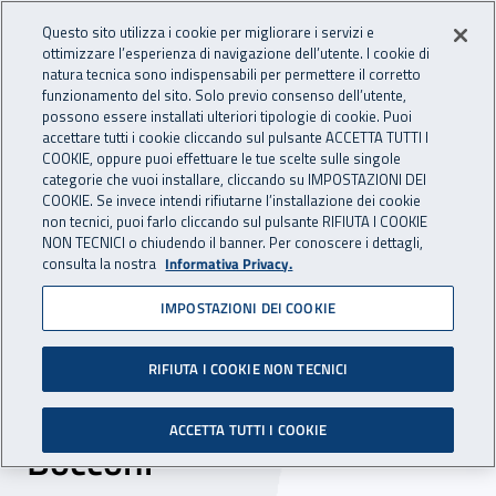
Accedi ai servizi online
For international visitors
Vai al menu principale
Vai al contenuto principale
Questo sito utilizza i cookie per migliorare i servizi e
ottimizzare l’esperienza di navigazione dell’utente. I cookie di
INAIL - Istituto Nazionale per 
natura tecnica sono indispensabili per permettere il corretto
Apri cerca
Apr
funzionamento del sito. Solo previo consenso dell’utente,
possono essere installati ulteriori tipologie di cookie. Puoi
Navigazione principale
accettare tutti i cookie cliccando sul pulsante ACCETTA TUTTI I
COOKIE, oppure puoi effettuare le tue scelte sulle singole
Navigazione - Ti trovi in:
Home
Inail comunica
News
categorie che vuoi installare, cliccando su IMPOSTAZIONI DEI
COOKIE. Se invece intendi rifiutarne l’installazione dei cookie
non tecnici, puoi farlo cliccando sul pulsante RIFIUTA I COOKIE
NON TECNICI o chiudendo il banner. Per conoscere i dettagli,
13 aprile 2016
consulta la nostra
Informativa Privacy.
IMPOSTAZIONI DEI COOKIE
Aggressività sul lavoro, a
Milano presentata la ricerca
RIFIUTA I COOKIE NON TECNICI
Inail realizzata con la
ACCETTA TUTTI I COOKIE
Bocconi