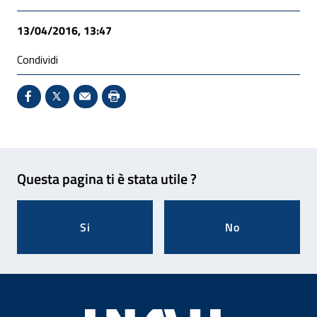
13/04/2016, 13:47
Condividi
Condividi su Facebook - Sito esterno - Apertura in 
X - Sito esterno - Apertura in nuova finestra
Invio Mail: apre il programma di posta el
Stampa pagina: scelta meno ecologic
Feedback
Questa pagina ti è stata utile ?
Si
No