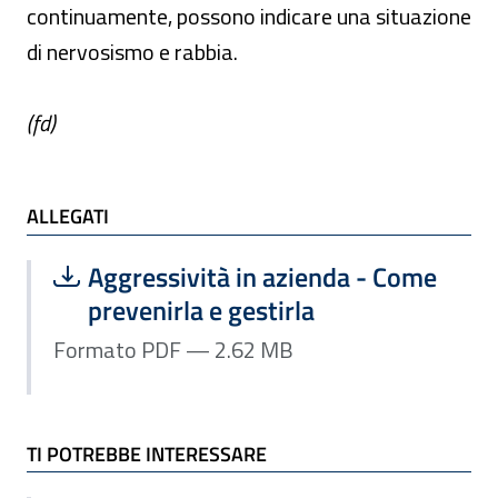
continuamente, possono indicare una situazione
di nervosismo e rabbia.
(fd)
ALLEGATI e TI POTREBBE INTERESSARE
ALLEGATI
Scarica file:
Formato PDF — Dimensione 2.62 MB
Aggressività in azienda - Come
prevenirla e gestirla
Formato PDF — 2.62 MB
TI POTREBBE INTERESSARE