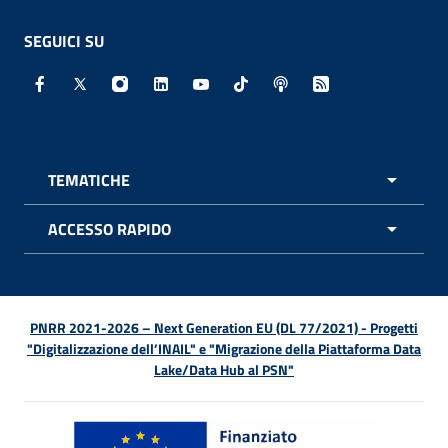
SEGUICI SU
Facebook - Sito esterno - Apertura in nuova finestra
X - Sito esterno - Apertura in nuova finestra
Instagram - Sito esterno - Apertura in nuo
Linkedin - Sito esterno - Apertura in 
Youtube - Sito esterno - Apertur
TikTok - Sito esterno - Ape
Spreaker - Sito estern
Feed RSS - Apert
TEMATICHE
APRI 
ACCESSO RAPIDO
APRI 
PNRR 2021-2026 – Next Generation EU (DL 77/2021) - Progetti
"Digitalizzazione dell’INAIL" e "Migrazione della Piattaforma Data
Lake/Data Hub al PSN"