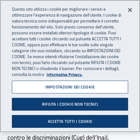
Accedi ai servizi online
For international visitors
Vai al menu principale
Vai al contenuto principale
Questo sito utilizza i cookie per migliorare i servizi e
ottimizzare l’esperienza di navigazione dell’utente. I cookie di
INAIL - Istituto Nazionale per 
natura tecnica sono indispensabili per permettere il corretto
Apri cerca
Apr
funzionamento del sito. Solo previo consenso dell’utente,
possono essere installati ulteriori tipologie di cookie. Puoi
Navigazione principale
accettare tutti i cookie cliccando sul pulsante ACCETTA TUTTI I
COOKIE, oppure puoi effettuare le tue scelte sulle singole
Navigazione - Ti trovi in:
Home
Inail comunica
Multimedia
Video gallery
categorie che vuoi installare, cliccando su IMPOSTAZIONI DEI
COOKIE. Se invece intendi rifiutarne l’installazione dei cookie
non tecnici, puoi farlo cliccando sul pulsante RIFIUTA I COOKIE
Webinar - "Prenditi cura
NON TECNICI o chiudendo il banner. Per conoscere i dettagli,
consulta la nostra
Informativa Privacy.
della tua salute: il fumo
IMPOSTAZIONI DEI COOKIE
classico e moderno"
RIFIUTA I COOKIE NON TECNICI
Il webinar, organizzato dal Comitato unico di
garanzia per le pari opportunità, la
ACCETTA TUTTI I COOKIE
valorizzazione del benessere di chi lavora e
contro le discriminazioni (Cug) dell’Inail,