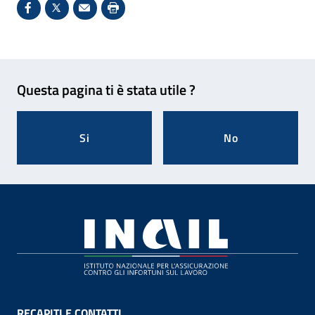
Condividi su Facebook - Sito esterno - Apertura in 
X - Sito esterno - Apertura in nuova finestra
Invio Mail: apre il programma di posta el
Stampa pagina: scelta meno ecologic
Feedback
Questa pagina ti è stata utile ?
Si
No
Footer
RECAPITI E CONTATTI