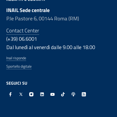
INAIL Sede centrale
P.le Pastore 6, 00144 Roma (RM)
Contact Center
(+39) 06.6001
Dal lunedì al venerdì dalle 9.00 alle 18.00
Inail risponde
Sportello digitale
SEGUICI SU
Facebook - Sito esterno - Apertura in nuova finestra
X - Sito esterno - Apertura in nuova finestra
Instagram - Sito esterno - Apertura in nuo
Linkedin - Sito esterno - Apertura in 
Youtube - Sito esterno - Apertur
TikTok - Sito esterno - Ape
Spreaker - Sito estern
Feed RSS - Apert