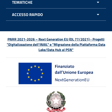
TEMATICHE
APRI 
ACCESSO RAPIDO
APRI 
PNRR 2021-2026 – Next Generation EU (DL 77/2021) - Progetti
"Digitalizzazione dell’INAIL" e "Migrazione della Piattaforma Data
Lake/Data Hub al PSN"