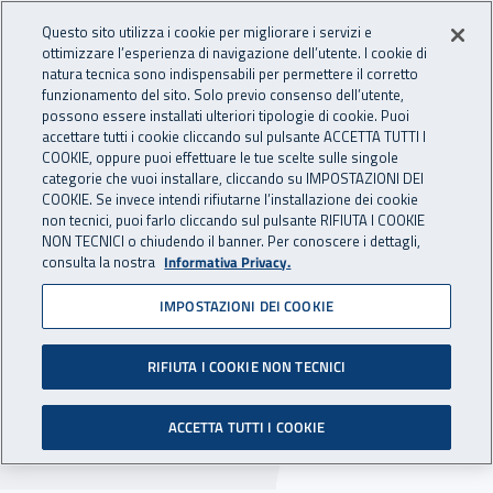
Accedi ai servizi online
For international visitors
Vai al menu principale
Vai al contenuto principale
Questo sito utilizza i cookie per migliorare i servizi e
ottimizzare l’esperienza di navigazione dell’utente. I cookie di
INAIL - Istituto Nazionale per 
natura tecnica sono indispensabili per permettere il corretto
Apri cerca
Apr
funzionamento del sito. Solo previo consenso dell’utente,
possono essere installati ulteriori tipologie di cookie. Puoi
Navigazione principale
accettare tutti i cookie cliccando sul pulsante ACCETTA TUTTI I
COOKIE, oppure puoi effettuare le tue scelte sulle singole
Navigazione - Ti trovi in:
Home
Inail comunica
Multimedia
Video gallery
categorie che vuoi installare, cliccando su IMPOSTAZIONI DEI
COOKIE. Se invece intendi rifiutarne l’installazione dei cookie
non tecnici, puoi farlo cliccando sul pulsante RIFIUTA I COOKIE
Webinar - "Riconoscere per
NON TECNICI o chiudendo il banner. Per conoscere i dettagli,
consulta la nostra
Informativa Privacy.
prevenire: la violenza
IMPOSTAZIONI DEI COOKIE
psicologica"
RIFIUTA I COOKIE NON TECNICI
L'incontro è dedicato alle varie forme di
violenza psicologica che possono presentarsi
ACCETTA TUTTI I COOKIE
nella vita di una persona