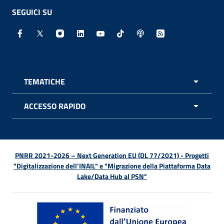
SEGUICI SU
Facebook - Sito esterno - Apertura in nuova finestra
X - Sito esterno - Apertura in nuova finestra
Instagram - Sito esterno - Apertura in nuo
Linkedin - Sito esterno - Apertura in 
Youtube - Sito esterno - Apertur
TikTok - Sito esterno - Ape
Spreaker - Sito estern
Feed RSS - Apert
TEMATICHE
APRI 
ACCESSO RAPIDO
APRI 
PNRR 2021-2026 – Next Generation EU (DL 77/2021) - Progetti
"Digitalizzazione dell’INAIL" e "Migrazione della Piattaforma Data
Lake/Data Hub al PSN"