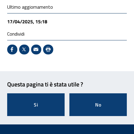
Ultimo aggiornamento
17/04/2025, 15:18
Condividi
Condividi su Facebook - Sito esterno - Apertura in 
X - Sito esterno - Apertura in nuova finestra
Invio Mail: apre il programma di posta el
Stampa pagina: scelta meno ecologic
Feedback
Questa pagina ti è stata utile ?
Si
No