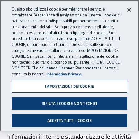
Accedi ai servizi online
For international visitors
Vai al menu principale
Vai al contenuto principale
Questo sito utilizza i cookie per migliorare i servizi e
ottimizzare l’esperienza di navigazione dell’utente. I cookie di
INAIL - Istituto Nazionale per 
natura tecnica sono indispensabili per permettere il corretto
Apri cerca
Apr
funzionamento del sito. Solo previo consenso dell’utente,
possono essere installati ulteriori tipologie di cookie. Puoi
Navigazione principale
accettare tutti i cookie cliccando sul pulsante ACCETTA TUTTI I
COOKIE, oppure puoi effettuare le tue scelte sulle singole
Navigazione - Ti trovi in:
Home
Inail comunica
Multimedia
Video gallery
categorie che vuoi installare, cliccando su IMPOSTAZIONI DEI
COOKIE. Se invece intendi rifiutarne l’installazione dei cookie
non tecnici, puoi farlo cliccando sul pulsante RIFIUTA I COOKIE
Diretta streaming -
NON TECNICI o chiudendo il banner. Per conoscere i dettagli,
consulta la nostra
Informativa Privacy.
"Giornata nazionale della
IMPOSTAZIONI DEI COOKIE
trasparenza"
RIFIUTA I COOKIE NON TECNICI
L’evento intende illustrare gli strumenti
normativi, tecnici e organizzativi previsti per
ACCETTA TUTTI I COOKIE
perfezionare tracciabilità e accesso alle
informazioni interne e standardizzare le attività