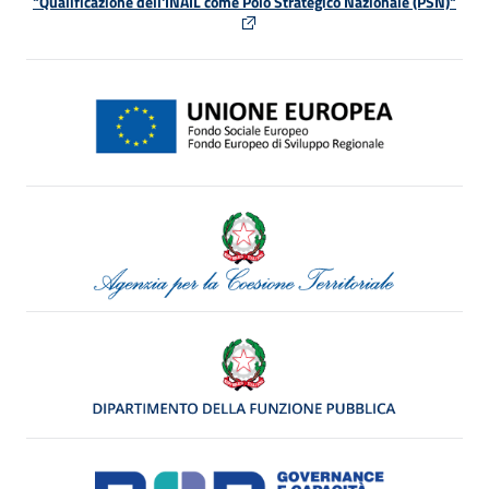
"Qualificazione dell'INAIL come Polo Strategico Nazionale (PSN)"