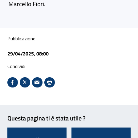
Marcello Fiori.
Condivisione social
Pubblicazione
29/04/2025, 08:00
Condividi
Condividi su Facebook - Sito esterno - Apertura in 
X - Sito esterno - Apertura in nuova finestra
Invio Mail: apre il programma di posta el
Stampa pagina: scelta meno ecologic
Feedback
Questa pagina ti è stata utile ?