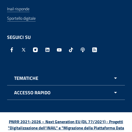
Inail risponde
Sportello digitale
SEGUICI SU
Facebook - Sito esterno - Apertura in nuova finestra
X - Sito esterno - Apertura in nuova finestra
Instagram - Sito esterno - Apertura in nuo
Linkedin - Sito esterno - Apertura in 
Youtube - Sito esterno - Apertur
TikTok - Sito esterno - Ape
Spreaker - Sito estern
Feed RSS - Apert
TEMATICHE
APRI 
ACCESSO RAPIDO
APRI 
PNRR 2021-2026 – Next Generation EU (DL 77/2021) - Progetti
"Digitalizzazione dell’INAIL" e "Migrazione della Piattaforma Data