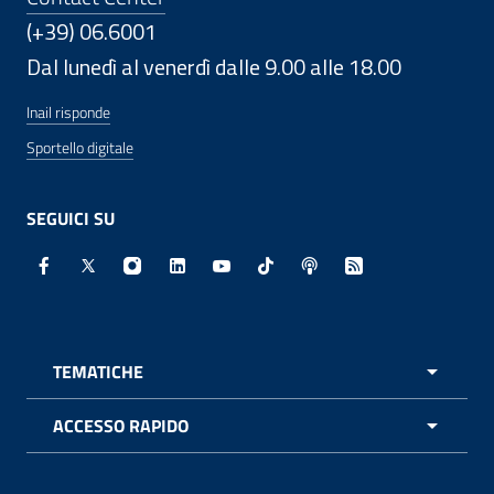
(+39) 06.6001
Dal lunedì al venerdì dalle 9.00 alle 18.00
Inail risponde
Sportello digitale
SEGUICI SU
Facebook - Sito esterno - Apertura in nuova finestra
X - Sito esterno - Apertura in nuova finestra
Instagram - Sito esterno - Apertura in nuo
Linkedin - Sito esterno - Apertura in 
Youtube - Sito esterno - Apertur
TikTok - Sito esterno - Ape
Spreaker - Sito estern
Feed RSS - Apert
TEMATICHE
APRI 
ACCESSO RAPIDO
APRI 