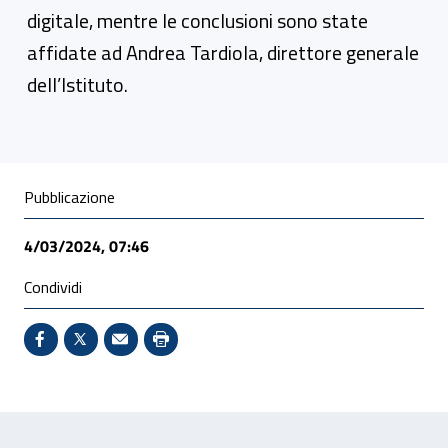
digitale, mentre le conclusioni sono state
affidate ad Andrea Tardiola, direttore generale
dell’Istituto.
Condivisione social
Pubblicazione
4/03/2024, 07:46
Condividi
Condividi su Facebook - Sito esterno - Apertura in 
X - Sito esterno - Apertura in nuova finestra
Invio Mail: apre il programma di posta el
Stampa pagina: scelta meno ecologic
Feedback