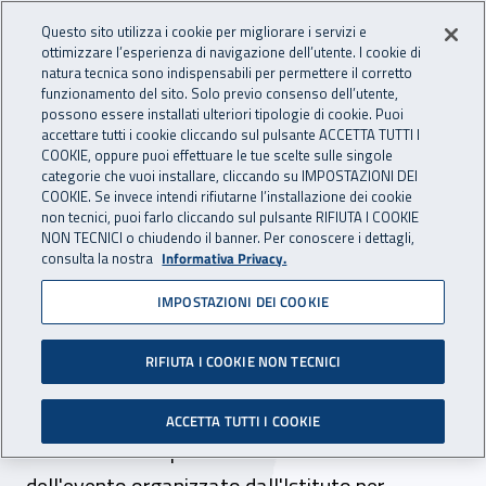
Accedi ai servizi online
For international visitors
Vai al menu principale
Vai al contenuto principale
Questo sito utilizza i cookie per migliorare i servizi e
ottimizzare l’esperienza di navigazione dell’utente. I cookie di
INAIL - Istituto Nazionale per 
natura tecnica sono indispensabili per permettere il corretto
Apri cerca
Apr
funzionamento del sito. Solo previo consenso dell’utente,
possono essere installati ulteriori tipologie di cookie. Puoi
Navigazione principale
accettare tutti i cookie cliccando sul pulsante ACCETTA TUTTI I
COOKIE, oppure puoi effettuare le tue scelte sulle singole
Navigazione - Ti trovi in:
Home
Inail comunica
Multimedia
Video gallery
categorie che vuoi installare, cliccando su IMPOSTAZIONI DEI
COOKIE. Se invece intendi rifiutarne l’installazione dei cookie
non tecnici, puoi farlo cliccando sul pulsante RIFIUTA I COOKIE
Live streaming -
NON TECNICI o chiudendo il banner. Per conoscere i dettagli,
consulta la nostra
Informativa Privacy.
Presentazione della nuova
IMPOSTAZIONI DEI COOKIE
Banca dati statistica
dell’Inail
RIFIUTA I COOKIE NON TECNICI
La diretta andata in onda sulla WebTV del
ACCETTA TUTTI I COOKIE
Senato della Repubblica in occasione
dell'evento organizzato dall'Istituto per