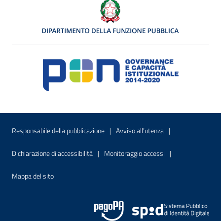
Menu di servizio
Sito interno - Apre in una nuova finestr
Sito interno - Apre
Responsabile della pubblicazione
Avviso all’utenza
Sito interno - Apre in una nuova finestra
Sito interno - Apre
Dichiarazione di accessibilità
Monitoraggio accessi
Sito interno - Apre nella stessa finestra
Mappa del sito