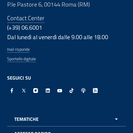
P.le Pastore 6, 00144 Roma (RM)
Contact Center
(+39) 06.6001
Dal lunedì al venerdì dalle 9.00 alle 18.00
Inail risponde
Sportello digitale
SEGUICI SU
Facebook - Sito esterno - Apertura in nuova finestra
X - Sito esterno - Apertura in nuova finestra
Instagram - Sito esterno - Apertura in nuo
Linkedin - Sito esterno - Apertura in 
Youtube - Sito esterno - Apertur
TikTok - Sito esterno - Ape
Spreaker - Sito estern
Feed RSS - Apert
TEMATICHE
APRI 