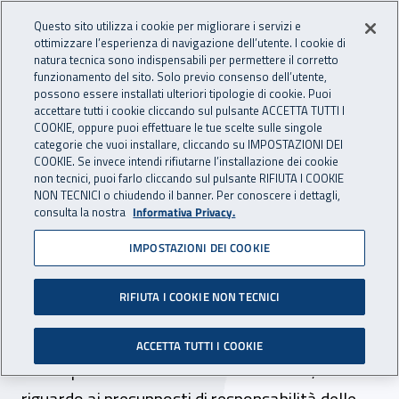
Accedi ai servizi online
For international visitors
Vai al menu principale
Vai al contenuto principale
Questo sito utilizza i cookie per migliorare i servizi e
ottimizzare l’esperienza di navigazione dell’utente. I cookie di
INAIL - Istituto Nazionale per 
natura tecnica sono indispensabili per permettere il corretto
Apri cerca
Apr
funzionamento del sito. Solo previo consenso dell’utente,
possono essere installati ulteriori tipologie di cookie. Puoi
Navigazione principale
accettare tutti i cookie cliccando sul pulsante ACCETTA TUTTI I
COOKIE, oppure puoi effettuare le tue scelte sulle singole
Navigazione - Ti trovi in:
Home
Inail comunica
Multimedia
Video gallery
categorie che vuoi installare, cliccando su IMPOSTAZIONI DEI
COOKIE. Se invece intendi rifiutarne l’installazione dei cookie
non tecnici, puoi farlo cliccando sul pulsante RIFIUTA I COOKIE
Master Sapienza/Inail -
NON TECNICI o chiudendo il banner. Per conoscere i dettagli,
consulta la nostra
Informativa Privacy.
Corso di alta formazione:
IMPOSTAZIONI DEI COOKIE
"La tutela penale della
sicurezza sul lavoro"
RIFIUTA I COOKIE NON TECNICI
Il Caf approfondisce le tematiche legate alla
ACCETTA TUTTI I COOKIE
tutela penale della sicurezza sul lavoro, sia con
riguardo ai presupposti di responsabilità delle