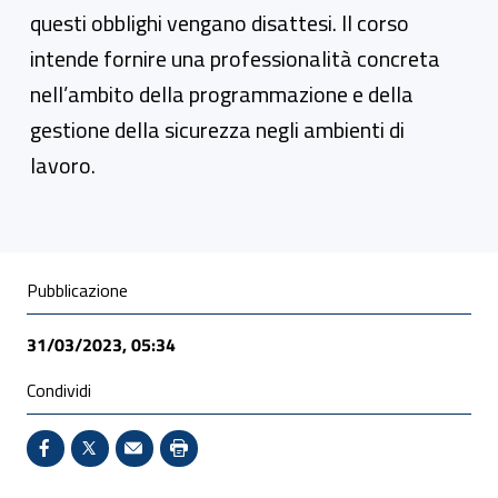
questi obblighi vengano disattesi. Il corso
intende fornire una professionalità concreta
nell’ambito della programmazione e della
gestione della sicurezza negli ambienti di
lavoro.
Condivisione social
Pubblicazione
31/03/2023, 05:34
Condividi
Condividi su Facebook - Sito esterno - Apertura in 
X - Sito esterno - Apertura in nuova finestra
Invio Mail: apre il programma di posta el
Stampa pagina: scelta meno ecologic