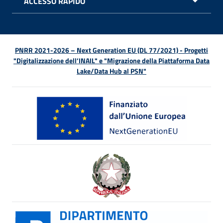
ACCESSO RAPIDO
APRI 
PNRR 2021-2026 – Next Generation EU (DL 77/2021) - Progetti
"Digitalizzazione dell’INAIL" e "Migrazione della Piattaforma Data
Lake/Data Hub al PSN"