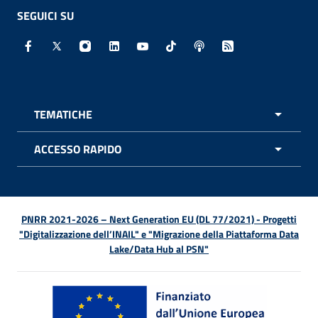
SEGUICI SU
Facebook - Sito esterno - Apertura in nuova finestra
X - Sito esterno - Apertura in nuova finestra
Instagram - Sito esterno - Apertura in nuo
Linkedin - Sito esterno - Apertura in 
Youtube - Sito esterno - Apertur
TikTok - Sito esterno - Ape
Spreaker - Sito estern
Feed RSS - Apert
TEMATICHE
APRI 
ACCESSO RAPIDO
APRI 
PNRR 2021-2026 – Next Generation EU (DL 77/2021) - Progetti
"Digitalizzazione dell’INAIL" e "Migrazione della Piattaforma Data
Lake/Data Hub al PSN"