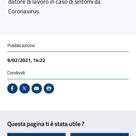
datore di lavoro in caso di sintomi da
Coronavirus.
Condivisione social
Pubblicazione
9/02/2021, 14:22
Condividi
Condividi su Facebook - Sito esterno - Apertura in 
X - Sito esterno - Apertura in nuova finestra
Invio Mail: apre il programma di posta el
Stampa pagina: scelta meno ecologic
Feedback
Questa pagina ti è stata utile ?