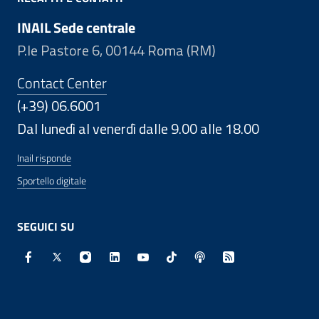
INAIL Sede centrale
P.le Pastore 6, 00144 Roma (RM)
Contact Center
(+39) 06.6001
Dal lunedì al venerdì dalle 9.00 alle 18.00
Inail risponde
Sportello digitale
SEGUICI SU
Facebook - Sito esterno - Apertura in nuova finestra
X - Sito esterno - Apertura in nuova finestra
Instagram - Sito esterno - Apertura in nuo
Linkedin - Sito esterno - Apertura in 
Youtube - Sito esterno - Apertur
TikTok - Sito esterno - Ape
Spreaker - Sito estern
Feed RSS - Apert