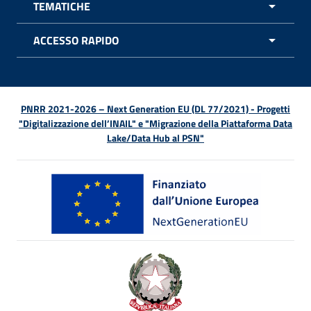
TEMATICHE
APRI 
ACCESSO RAPIDO
APRI 
PNRR 2021-2026 – Next Generation EU (DL 77/2021) - Progetti
"Digitalizzazione dell’INAIL" e "Migrazione della Piattaforma Data
Lake/Data Hub al PSN"