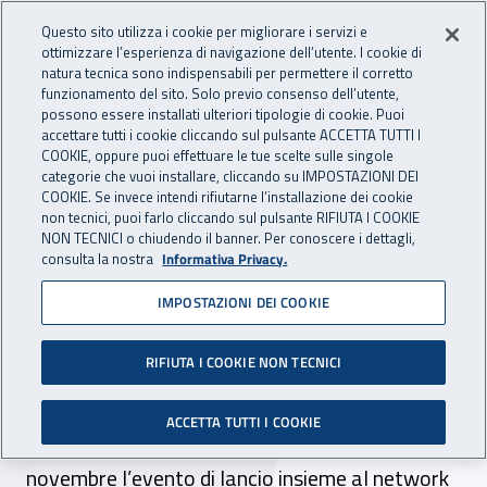
Accedi ai servizi online
For international visitors
Vai al menu principale
Vai al contenuto principale
Questo sito utilizza i cookie per migliorare i servizi e
ottimizzare l’esperienza di navigazione dell’utente. I cookie di
INAIL - Istituto Nazionale per 
natura tecnica sono indispensabili per permettere il corretto
Apri cerca
Apr
funzionamento del sito. Solo previo consenso dell’utente,
possono essere installati ulteriori tipologie di cookie. Puoi
Navigazione principale
accettare tutti i cookie cliccando sul pulsante ACCETTA TUTTI I
COOKIE, oppure puoi effettuare le tue scelte sulle singole
Navigazione - Ti trovi in:
Home
Inail comunica
Multimedia
Video gallery
categorie che vuoi installare, cliccando su IMPOSTAZIONI DEI
COOKIE. Se invece intendi rifiutarne l’installazione dei cookie
non tecnici, puoi farlo cliccando sul pulsante RIFIUTA I COOKIE
Evento lancio Campagna
NON TECNICI o chiudendo il banner. Per conoscere i dettagli,
consulta la nostra
Informativa Privacy.
europea Eu-Osha 2020-
IMPOSTAZIONI DEI COOKIE
2022
RIFIUTA I COOKIE NON TECNICI
L'Inail, Focal Point nazionale dell'Agenzia
europea per la sicurezza e la salute sul lavoro
ACCETTA TUTTI I COOKIE
(EU-OSHA), ha programmato per il 10
novembre l’evento di lancio insieme al network