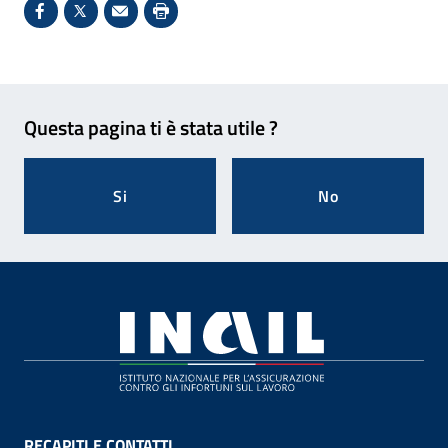
Condividi su Facebook - Sito esterno - Apertura in 
X - Sito esterno - Apertura in nuova finestra
Invio Mail: apre il programma di posta el
Stampa pagina: scelta meno ecologic
Feedback
Questa pagina ti è stata utile ?
Si
No
Footer
RECAPITI E CONTATTI