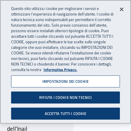
Accedi ai servizi online
For international visitors
Vai al menu principale
Vai al contenuto principale
Questo sito utilizza i cookie per migliorare i servizi e
ottimizzare l’esperienza di navigazione dell’utente. I cookie di
INAIL - Istituto Nazionale per 
natura tecnica sono indispensabili per permettere il corretto
Apri cerca
Apr
funzionamento del sito. Solo previo consenso dell’utente,
possono essere installati ulteriori tipologie di cookie. Puoi
Navigazione principale
accettare tutti i cookie cliccando sul pulsante ACCETTA TUTTI I
COOKIE, oppure puoi effettuare le tue scelte sulle singole
Navigazione - Ti trovi in:
Home
Inail comunica
Multimedia
Video gallery
categorie che vuoi installare, cliccando su IMPOSTAZIONI DEI
COOKIE. Se invece intendi rifiutarne l’installazione dei cookie
non tecnici, puoi farlo cliccando sul pulsante RIFIUTA I COOKIE
Dati Inail: focus
NON TECNICI o chiudendo il banner. Per conoscere i dettagli,
consulta la nostra
Informativa Privacy.
sull’andamento degli
IMPOSTAZIONI DEI COOKIE
infortuni al femminile
RIFIUTA I COOKIE NON TECNICI
In occasione della giornata internazionale della
donna, l'infografica animata realizzata sui dati
ACCETTA TUTTI I COOKIE
elaborati dalla Consulenza statistica attuariale
dell'Inail