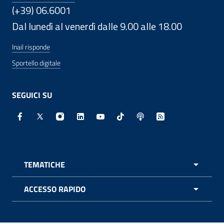
(+39) 06.6001
Dal lunedì al venerdì dalle 9.00 alle 18.00
Inail risponde
Sportello digitale
SEGUICI SU
Facebook - Sito esterno - Apertura in nuova finestra
X - Sito esterno - Apertura in nuova finestra
Instagram - Sito esterno - Apertura in nuo
Linkedin - Sito esterno - Apertura in 
Youtube - Sito esterno - Apertur
TikTok - Sito esterno - Ape
Spreaker - Sito estern
Feed RSS - Apert
TEMATICHE
APRI 
ACCESSO RAPIDO
APRI 