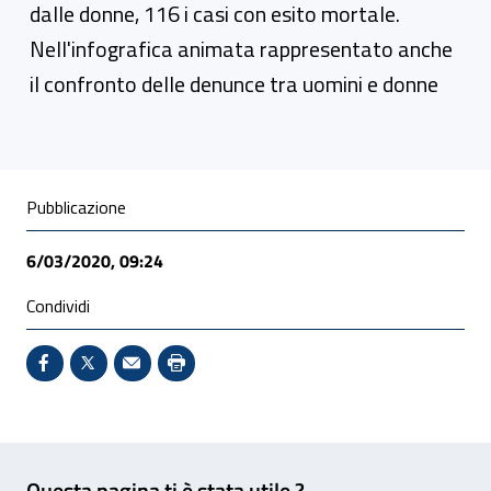
dalle donne, 116 i casi con esito mortale.
Nell'infografica animata rappresentato anche
il confronto delle denunce tra uomini e donne
Condivisione social
Pubblicazione
6/03/2020, 09:24
Condividi
Condividi su Facebook - Sito esterno - Apertura in 
X - Sito esterno - Apertura in nuova finestra
Invio Mail: apre il programma di posta el
Stampa pagina: scelta meno ecologic
Feedback
Questa pagina ti è stata utile ?