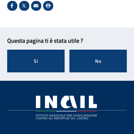
Condividi su Facebook - Sito esterno - Apertura in 
X - Sito esterno - Apertura in nuova finestra
Invio Mail: apre il programma di posta el
Stampa pagina: scelta meno ecologic
Feedback
Questa pagina ti è stata utile ?
Si
No
Footer