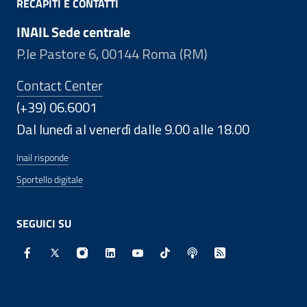
RECAPITI E CONTATTI
INAIL Sede centrale
P.le Pastore 6, 00144 Roma (RM)
Contact Center
(+39) 06.6001
Dal lunedì al venerdì dalle 9.00 alle 18.00
Inail risponde
Sportello digitale
SEGUICI SU
Facebook - Sito esterno - Apertura in nuova finestra
X - Sito esterno - Apertura in nuova finestra
Instagram - Sito esterno - Apertura in nuo
Linkedin - Sito esterno - Apertura in 
Youtube - Sito esterno - Apertur
TikTok - Sito esterno - Ape
Spreaker - Sito estern
Feed RSS - Apert