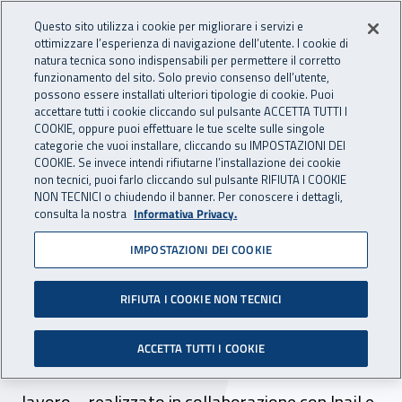
Accedi ai servizi online
For international visitors
Vai al menu principale
Vai al contenuto principale
Questo sito utilizza i cookie per migliorare i servizi e
ottimizzare l’esperienza di navigazione dell’utente. I cookie di
INAIL - Istituto Nazionale per 
natura tecnica sono indispensabili per permettere il corretto
Apri cerca
Apr
funzionamento del sito. Solo previo consenso dell’utente,
possono essere installati ulteriori tipologie di cookie. Puoi
Navigazione principale
accettare tutti i cookie cliccando sul pulsante ACCETTA TUTTI I
COOKIE, oppure puoi effettuare le tue scelte sulle singole
Navigazione - Ti trovi in:
Home
Inail comunica
Multimedia
Video gallery
categorie che vuoi installare, cliccando su IMPOSTAZIONI DEI
COOKIE. Se invece intendi rifiutarne l’installazione dei cookie
non tecnici, puoi farlo cliccando sul pulsante RIFIUTA I COOKIE
L'efficacia delle politiche di
NON TECNICI o chiudendo il banner. Per conoscere i dettagli,
consulta la nostra
Informativa Privacy.
prevenzione nelle aziende
IMPOSTAZIONI DEI COOKIE
certificate per la sicurezza
sul lavoro
RIFIUTA I COOKIE NON TECNICI
Presentato a Roma il nuovo quaderno
ACCETTA TUTTI I COOKIE
dell’Osservatorio Accredia sulla sicurezza sul
lavoro – realizzato in collaborazione con Inail e