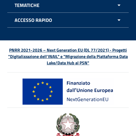
TEMATICHE
APRI 
ACCESSO RAPIDO
APRI 
PNRR 2021-2026 – Next Generation EU (DL 77/2021) - Progetti
"Digitalizzazione dell’INAIL" e "Migrazione della Piattaforma Data
Lake/Data Hub al PSN"