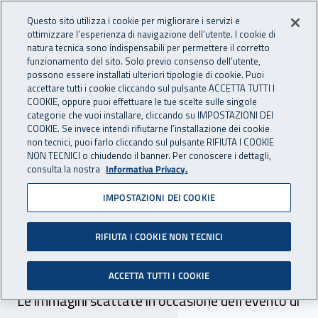
Accedi ai servizi online
For international visitors
Vai al menu principale
Vai al contenuto principale
Questo sito utilizza i cookie per migliorare i servizi e
ottimizzare l’esperienza di navigazione dell’utente. I cookie di
INAIL - Istituto Nazionale per 
natura tecnica sono indispensabili per permettere il corretto
Apri cerca
Apr
funzionamento del sito. Solo previo consenso dell’utente,
possono essere installati ulteriori tipologie di cookie. Puoi
Navigazione principale
accettare tutti i cookie cliccando sul pulsante ACCETTA TUTTI I
COOKIE, oppure puoi effettuare le tue scelte sulle singole
Navigazione - Ti trovi in:
Home
Inail comunica
Multimedia
Foto gallery
categorie che vuoi installare, cliccando su IMPOSTAZIONI DEI
COOKIE. Se invece intendi rifiutarne l’installazione dei cookie
non tecnici, puoi farlo cliccando sul pulsante RIFIUTA I COOKIE
Presentazione del
NON TECNICI o chiudendo il banner. Per conoscere i dettagli,
consulta la nostra
Informativa Privacy.
francobollo celebrativo
IMPOSTAZIONI DEI COOKIE
della Giornata mondiale
della sicurezza e della
RIFIUTA I COOKIE NON TECNICI
salute sul lavoro
ACCETTA TUTTI I COOKIE
Le immagini scattate in occasione dell'evento di