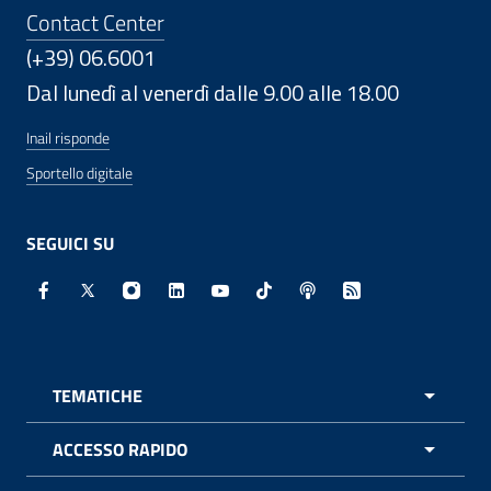
Contact Center
(+39) 06.6001
Dal lunedì al venerdì dalle 9.00 alle 18.00
Inail risponde
Sportello digitale
SEGUICI SU
Facebook - Sito esterno - Apertura in nuova finestra
X - Sito esterno - Apertura in nuova finestra
Instagram - Sito esterno - Apertura in nuo
Linkedin - Sito esterno - Apertura in 
Youtube - Sito esterno - Apertur
TikTok - Sito esterno - Ape
Spreaker - Sito estern
Feed RSS - Apert
TEMATICHE
APRI 
ACCESSO RAPIDO
APRI 