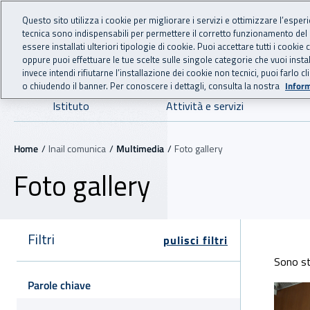
For international visitors
Vai al menu principale
Vai al contenuto principale
Questo sito utilizza i cookie per migliorare i servizi e ottimizzare l’esper
tecnica sono indispensabili per permettere il corretto funzionamento del
INAIL - Istituto Nazionale
essere installati ulteriori tipologie di cookie. Puoi accettare tutti i cook
oppure puoi effettuare le tue scelte sulle singole categorie che vuoi ins
invece intendi rifiutarne l’installazione dei cookie non tecnici, puoi farl
o chiudendo il banner. Per conoscere i dettagli, consulta la nostra
Inform
Navigazione principale
Istituto
Attività e servizi
Navigazione - Ti trovi in:
Home
Inail comunica
Multimedia
Foto gallery
Foto gallery
Filtri
pulisci filtri
Elenc
Sono st
Parole chiave