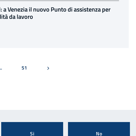
l: a Venezia il nuovo Punto di assistenza per
ità da lavoro
PAGINA
PAGINA SUCCESSIVA
..
51
Si
No