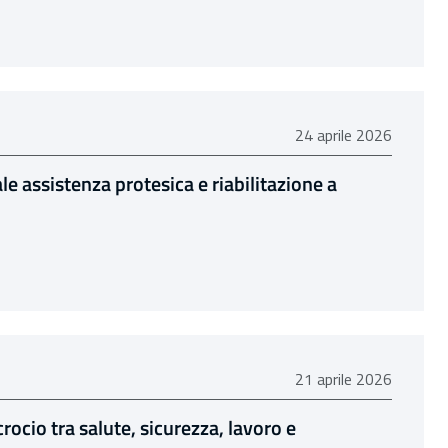
24 aprile 2026
24 aprile 2026
le assistenza protesica e riabilitazione a
1
21 aprile 2026
21 aprile 2026
cio tra salute, sicurezza, lavoro e