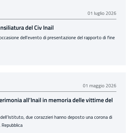
01 luglio 2026
01 luglio 2026
siliatura del Civ Inail
n occasione dell'evento di presentazione del rapporto di fine
01 maggio 2026
01 maggio 2026
rimonia all’Inail in memoria delle vittime del
i dell’Istituto, due corazzieri hanno deposto una corona di
a Repubblica