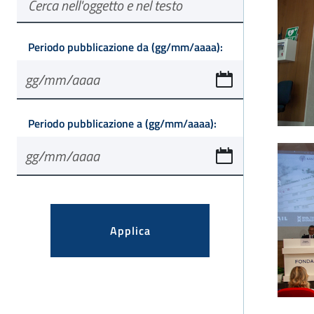
in formato
Periodo pubblicazione da
(gg/mm/aaaa):
in formato
Periodo pubblicazione a
(gg/mm/aaaa):
Applica