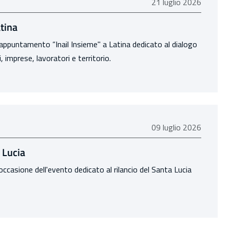
21 luglio 2026
21 luglio 2026
atina
ll'appuntamento “Inail Insieme" a Latina dedicato al dialogo
li, imprese, lavoratori e territorio.
09 luglio 2026
09 luglio 2026
a Lucia
 occasione dell'evento dedicato al rilancio del Santa Lucia