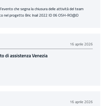
ell'evento che segna la chiusura delle attività del team
olto nel progetto Bric Inail 2022 ID 06 OSH-RO@D
16 aprile 2026
16 aprile 2026
o di assistenza Venezia
16 aprile 2026
16 aprile 2026