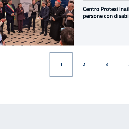
Centro Protesi Inai
persone con disabil
PAGINA
PAGINA
PAGINA
2
3
.
1