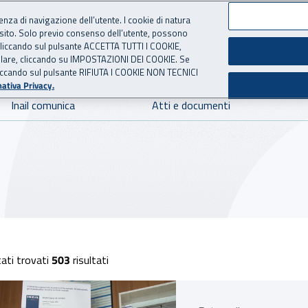
ienza di navigazione dell’utente. I cookie di natura
 sito. Solo previo consenso dell’utente, possono
 per l'Assicurazione contro 
ie cliccando sul pulsante ACCETTA TUTTI I COOKIE,
tallare, cliccando su IMPOSTAZIONI DEI COOKIE. Se
o cliccando sul pulsante RIFIUTA I COOKIE NON TECNICI
ativa Privacy.
Inail comunica
Atti e documenti
o corsi
ati trovati
503
risultati