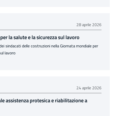
28 aprile 2026
28 aprile 2026
er la salute e la sicurezza sul lavoro
dei sindacati delle costruzioni nella Giornata mondiale per
sul lavoro
24 aprile 2026
24 aprile 2026
le assistenza protesica e riabilitazione a
2