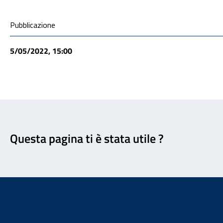
Condivisione social
Pubblicazione
5/05/2022, 15:00
Feedback
Questa pagina ti è stata utile ?
Footer