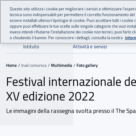
For international visitors
Vai al menu principale
Vai al contenuto principale
Questo sito utilizza i cookie per migliorare i servizi e ottimizzare l’esper
tecnica sono indispensabili per permettere il corretto funzionamento del
INAIL - Istituto Nazionale
essere installati ulteriori tipologie di cookie. Puoi accettare tutti i cook
oppure puoi effettuare le tue scelte sulle singole categorie che vuoi ins
invece intendi rifiutarne l’installazione dei cookie non tecnici, puoi farl
o chiudendo il banner. Per conoscere i dettagli, consulta la nostra
Inform
Navigazione principale
Istituto
Attività e servizi
Navigazione - Ti trovi in:
Home
Inail comunica
Multimedia
Foto gallery
Festival internazionale de
XV edizione 2022
Le immagini della rassegna svolta presso il The Spa