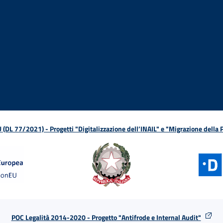
ova finestra
in nuova finestra
tura in nuova finestra
 Apertura in nuova finestra
sterno - Apertura in nuova finestra
Apertura nella stessa finestra
L 77/2021) - Progetti "Digitalizzazione dell’INAIL" e "Migrazione della
POC Legalità 2014-2020 - Progetto "Antifrode e Internal Audit"