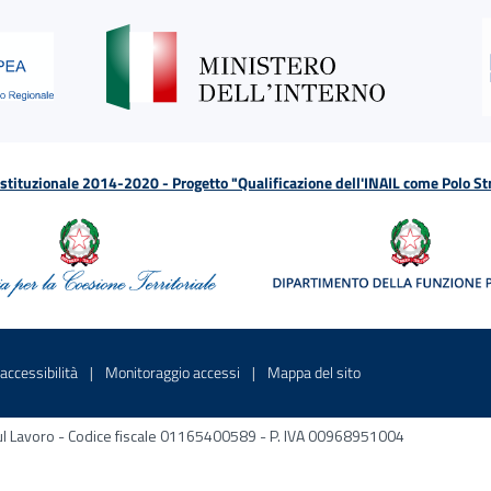
tituzionale 2014-2020 - Progetto "Qualificazione dell'INAIL come Polo St
a
 in una nuova finestra
Sito interno - Apre in una nuova finestra
Sito interno - Apre in una nuova fines
Sito interno - Apre 
accessibilità
Monitoraggio accessi
Mappa del sito
ni sul Lavoro - Codice fiscale 01165400589 - P. IVA 00968951004