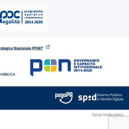
rategico Nazionale (PSN)"
tra
nella stessa finestra
Apr
Social media policy