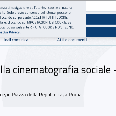
ienza di navigazione dell’utente. I cookie di natura
 sito. Solo previo consenso dell’utente, possono
 per l'Assicurazione contro 
ie cliccando sul pulsante ACCETTA TUTTI I COOKIE,
tallare, cliccando su IMPOSTAZIONI DEI COOKIE. Se
o cliccando sul pulsante RIFIUTA I COOKIE NON TECNICI
ativa Privacy.
Inail comunica
Atti e documenti
lla cinematografia sociale -
ce, in Piazza della Repubblica, a Roma