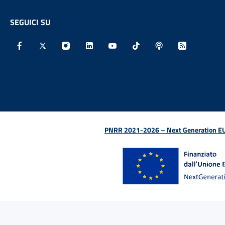
SEGUICI SU
Facebook - Sito esterno - Apertura in nuova finestra
X - Sito esterno - Apertura in nuova finestra
Instagram - Sito esterno - Apertura in nu
Linkedin - Sito esterno - Apertura 
Youtube - Sito esterno - Aper
TikTok - Sito esterno -
Spreaker - Sito e
Feed RSS - 
PNRR 2021-2026 – Next Generation EU (D