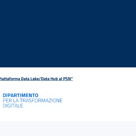
 Piattaforma Data Lake/Data Hub al PSN"