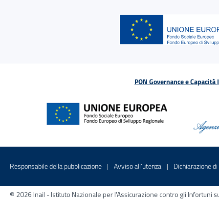
PON Governance e Capacità Is
Menu di servizio
Sito interno - Apre in una nuova finestr
Sito interno - Apre
Responsabile della pubblicazione
Avviso all’utenza
Dichiarazione di 
© 2026 Inail - Istituto Nazionale per l'Assicurazione contro gli Infortu