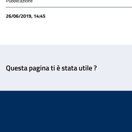
Condivisione social
Pubblicazione
26/06/2019, 14:45
Feedback
Questa pagina ti è stata utile ?
Footer