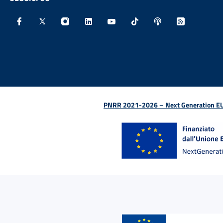
Facebook - Sito esterno - Apertura in nuova finestra
X - Sito esterno - Apertura in nuova finestra
Instagram - Sito esterno - Apertura in nu
Linkedin - Sito esterno - Apertura 
Youtube - Sito esterno - Aper
TikTok - Sito esterno -
Spreaker - Sito e
Feed RSS - 
PNRR 2021-2026 – Next Generation EU (D