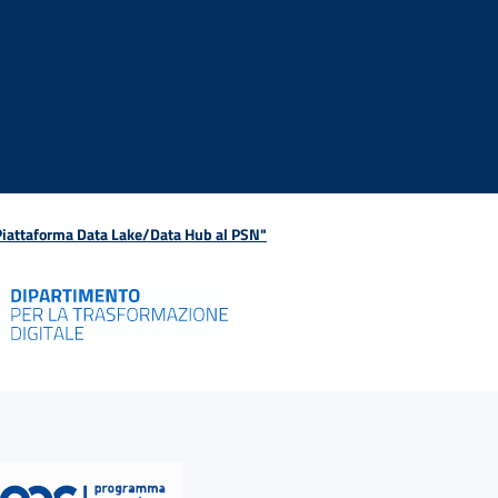
 Piattaforma Data Lake/Data Hub al PSN"