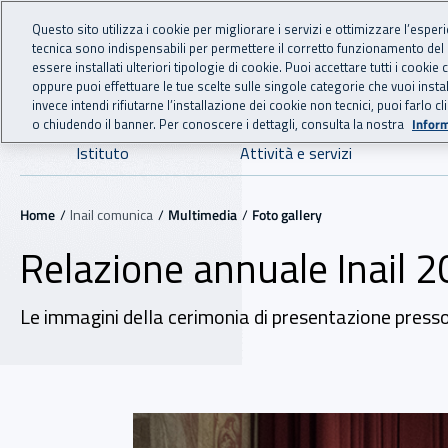
For international visitors
Vai al menu principale
Vai al contenuto principale
Questo sito utilizza i cookie per migliorare i servizi e ottimizzare l’esper
tecnica sono indispensabili per permettere il corretto funzionamento del
INAIL - Istituto Nazionale
essere installati ulteriori tipologie di cookie. Puoi accettare tutti i cook
oppure puoi effettuare le tue scelte sulle singole categorie che vuoi ins
invece intendi rifiutarne l’installazione dei cookie non tecnici, puoi farl
o chiudendo il banner. Per conoscere i dettagli, consulta la nostra
Inform
Navigazione principale
Istituto
Attività e servizi
Navigazione - Ti trovi in:
Home
Inail comunica
Multimedia
Foto gallery
Relazione annuale Inail 
Le immagini della cerimonia di presentazione presso
Foto gallery