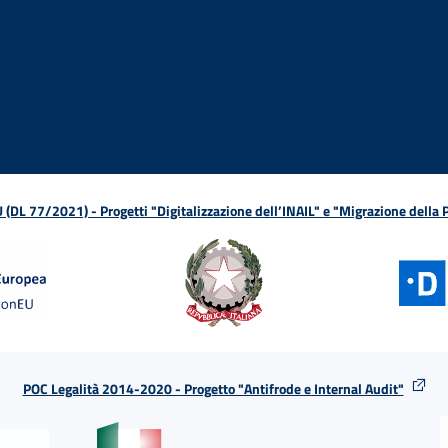
ova finestra
in nuova finestra
tura in nuova finestra
 Apertura in nuova finestra
sterno - Apertura in nuova finestra
Apertura nella stessa finestra
L 77/2021) - Progetti "Digitalizzazione dell’INAIL" e "Migrazione della
POC Legalità 2014-2020 - Progetto "Antifrode e Internal Audit"