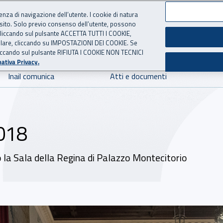
ienza di navigazione dell’utente. I cookie di natura
 sito. Solo previo consenso dell’utente, possono
 per l'Assicurazione contro 
ie cliccando sul pulsante ACCETTA TUTTI I COOKIE,
tallare, cliccando su IMPOSTAZIONI DEI COOKIE. Se
o cliccando sul pulsante RIFIUTA I COOKIE NON TECNICI
ativa Privacy.
Inail comunica
Atti e documenti
2018
 la Sala della Regina di Palazzo Montecitorio