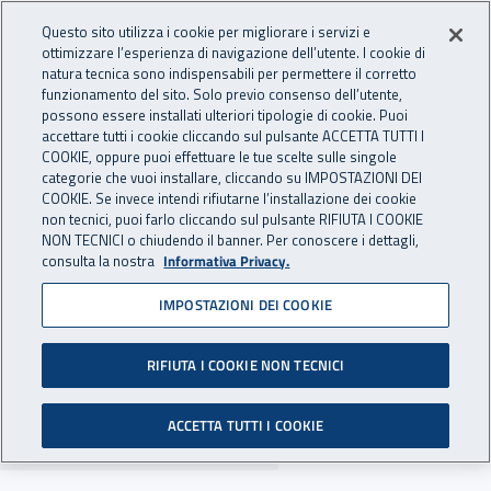
Accedi ai servizi online
For international visitors
Vai al menu principale
Vai al contenuto principale
Questo sito utilizza i cookie per migliorare i servizi e
ottimizzare l’esperienza di navigazione dell’utente. I cookie di
INAIL - Istituto Nazionale per 
natura tecnica sono indispensabili per permettere il corretto
Apri cerca
Apr
funzionamento del sito. Solo previo consenso dell’utente,
possono essere installati ulteriori tipologie di cookie. Puoi
Navigazione principale
accettare tutti i cookie cliccando sul pulsante ACCETTA TUTTI I
COOKIE, oppure puoi effettuare le tue scelte sulle singole
Navigazione - Ti trovi in:
Home
Inail comunica
Multimedia
Foto gallery
categorie che vuoi installare, cliccando su IMPOSTAZIONI DEI
COOKIE. Se invece intendi rifiutarne l’installazione dei cookie
non tecnici, puoi farlo cliccando sul pulsante RIFIUTA I COOKIE
Rome Cup 2019
NON TECNICI o chiudendo il banner. Per conoscere i dettagli,
consulta la nostra
Informativa Privacy.
Le immagini della tredicisima edizione della
IMPOSTAZIONI DEI COOKIE
manifestazione dedicata alla robotica e alle
scienze della vita svolta presso il dipartimento
RIFIUTA I COOKIE NON TECNICI
di Ingegneria dell’Università degli studi di Roma
Tre
ACCETTA TUTTI I COOKIE