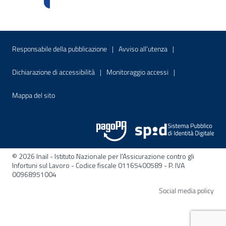
Menu di servizio
Sito interno - Apre in una nuova finestr
Sito interno - Apre
Responsabile della pubblicazione
Avviso all’utenza
Sito interno - Apre in una nuova finestra
Sito interno - Apre
Dichiarazione di accessibilità
Monitoraggio accessi
Sito interno - Apre nella stessa finestra
Mappa del sito
© 2026 Inail - Istituto Nazionale per l'Assicurazione contro gli
Infortuni sul Lavoro - Codice fiscale 01165400589 - P. IVA
00968951004
Apre
Social media policy