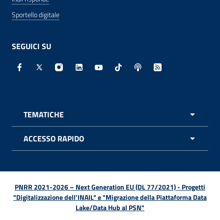
Sportello digitale
SEGUICI SU
Facebook - Sito esterno - Apertura in nuova finestra
X - Sito esterno - Apertura in nuova finestra
Instagram - Sito esterno - Apertura in nuo
Linkedin - Sito esterno - Apertura in 
Youtube - Sito esterno - Apertur
TikTok - Sito esterno - Ape
Spreaker - Sito estern
Feed RSS - Apert
TEMATICHE
APRI 
ACCESSO RAPIDO
APRI 
PNRR 2021-2026 – Next Generation EU (DL 77/2021) - Progetti
"Digitalizzazione dell’INAIL" e "Migrazione della Piattaforma Data
Lake/Data Hub al PSN"