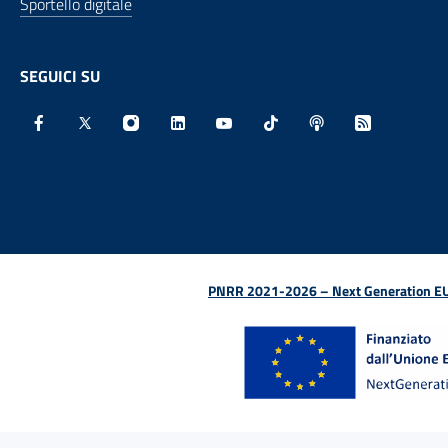
Sportello digitale
SEGUICI SU
Facebook - Sito esterno - Apertura in nuova finestra
X - Sito esterno - Apertura in nuova finestra
Instagram - Sito esterno - Apertura in nu
Linkedin - Sito esterno - Apertura 
Youtube - Sito esterno - Aper
TikTok - Sito esterno -
Spreaker - Sito e
Feed RSS - 
PNRR 2021-2026 – Next Generation EU (D