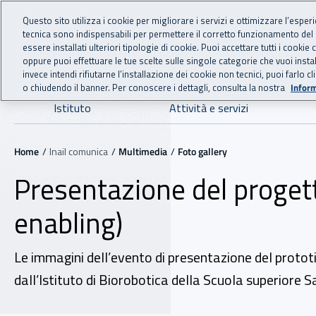
For international visitors
Vai al menu principale
Vai al contenuto principale
Questo sito utilizza i cookie per migliorare i servizi e ottimizzare l’esper
tecnica sono indispensabili per permettere il corretto funzionamento del
INAIL - Istituto Nazionale
essere installati ulteriori tipologie di cookie. Puoi accettare tutti i cook
oppure puoi effettuare le tue scelte sulle singole categorie che vuoi ins
invece intendi rifiutarne l’installazione dei cookie non tecnici, puoi farl
o chiudendo il banner. Per conoscere i dettagli, consulta la nostra
Inform
Navigazione principale
Istituto
Attività e servizi
Navigazione - Ti trovi in:
Home
Inail comunica
Multimedia
Foto gallery
Presentazione del progett
enabling)
Le immagini dell’evento di presentazione del prototi
dall’Istituto di Biorobotica della Scuola superiore S