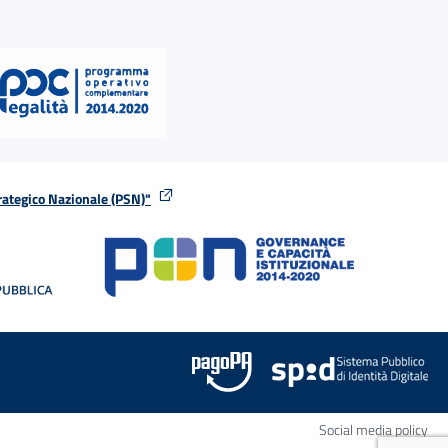
rategico Nazionale (PSN)"
tra
nella stessa finestra
Apr
Social media policy