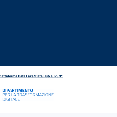
 Piattaforma Data Lake/Data Hub al PSN"