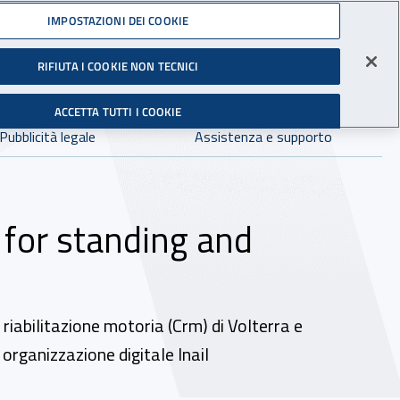
Accedi ai servizi online
IMPOSTAZIONI DEI COOKIE
gli Infortuni sul Lavoro
RIFIUTA I COOKIE NON TECNICI
Facebook - Sito esterno - Apertura in nuova finestra
X - Sito esterno - Apertura in nuova finestra
Instagram - Sito esterno - Apertura in 
Linkedin - Sito esterno - Apertur
Youtube - Sito esterno - A
Tiktok - Sito estern
Spreaker - Si
Feed R
in:
tutto INAIL.it
Avvia r
ACCETTA TUTTI I COOKIE
Dove cercare:
Pubblicità legale
Assistenza e supporto
 for standing and
riabilitazione motoria (Crm) di Volterra e
 organizzazione digitale Inail