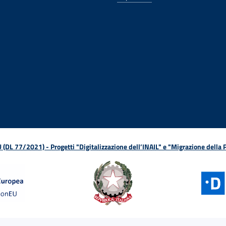
ova finestra
in nuova finestra
tura in nuova finestra
 Apertura in nuova finestra
sterno - Apertura in nuova finestra
Apertura nella stessa finestra
L 77/2021) - Progetti "Digitalizzazione dell’INAIL" e "Migrazione della