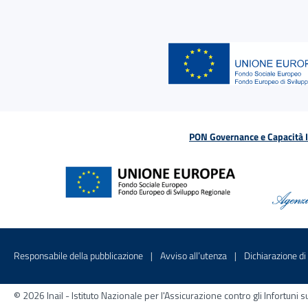
PON Governance e Capacità Is
Menu di servizio
Sito interno - Apre in una nuova finestr
Sito interno - Apre
Responsabile della pubblicazione
Avviso all’utenza
Dichiarazione di 
© 2026 Inail - Istituto Nazionale per l'Assicurazione contro gli Infortu