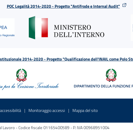
POC Legalità 2014-2020 - Progetto "Antifrode e Internal Audit"
tituzionale 2014-2020 - Progetto "Qualificazione dell'INAIL come Polo St
a
 in una nuova finestra
Sito interno - Apre in una nuova finestra
Sito interno - Apre in una nuova fines
Sito interno - Apre 
accessibilità
Monitoraggio accessi
Mappa del sito
ni sul Lavoro - Codice fiscale 01165400589 - P. IVA 00968951004