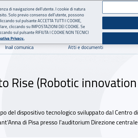
ienza di navigazione dell’utente. I cookie di natura
 sito. Solo previo consenso dell’utente, possono
 per l'Assicurazione contro 
ie cliccando sul pulsante ACCETTA TUTTI I COOKIE,
tallare, cliccando su IMPOSTAZIONI DEI COOKIE. Se
o cliccando sul pulsante RIFIUTA I COOKIE NON TECNICI
ativa Privacy.
Inail comunica
Atti e documenti
o Rise (Robotic innovation
po del dispositivo tecnologico sviluppato dal Centro di 
ant’Anna di Pisa presso l'auditorium Direzione centrale