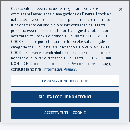
Accedi ai servizi online
For international visitors
Vai al menu principale
Vai al contenuto principale
Questo sito utilizza i cookie per migliorare i servizi e
ottimizzare l’esperienza di navigazione dell’utente. I cookie di
INAIL - Istituto Nazionale per 
natura tecnica sono indispensabili per permettere il corretto
Apri cerca
Apr
funzionamento del sito. Solo previo consenso dell’utente,
possono essere installati ulteriori tipologie di cookie. Puoi
Navigazione principale
accettare tutti i cookie cliccando sul pulsante ACCETTA TUTTI I
COOKIE, oppure puoi effettuare le tue scelte sulle singole
Navigazione - Ti trovi in:
Home
Inail comunica
Multimedia
Foto gallery
categorie che vuoi installare, cliccando su IMPOSTAZIONI DEI
COOKIE. Se invece intendi rifiutarne l’installazione dei cookie
non tecnici, puoi farlo cliccando sul pulsante RIFIUTA I COOKIE
Giornata della trasparenza
NON TECNICI o chiudendo il banner. Per conoscere i dettagli,
consulta la nostra
Informativa Privacy.
2016
IMPOSTAZIONI DEI COOKIE
Gli scatti della sesta Giornata nazionale della
trasparenza presso l’Auditorium della direzione
RIFIUTA I COOKIE NON TECNICI
generale dell’Istituto
ACCETTA TUTTI I COOKIE