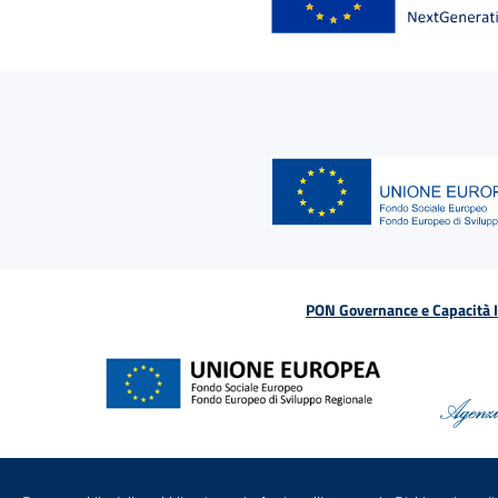
PON Governance e Capacità Is
Menu di servizio