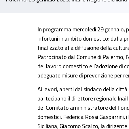
Sicilia - “Gli infortuni in ambi
In programma mercoledì 29 gennaio, pre
infortuni in ambito domestico: dalla pr
finalizzato alla diffusione della cultur
Patrocinato dal Comune di Palermo, l
del lavoro domestico e l’adozione di c
adeguate misure di prevenzione per ren
Ai lavori, aperti dal sindaco della citt
partecipano il direttore regionale Inail 
del Comitato amministratore del Fondo
domestici, Federica Rossi Gasparrini, 
Siciliana, Giacomo Scalzo, la dirigente 