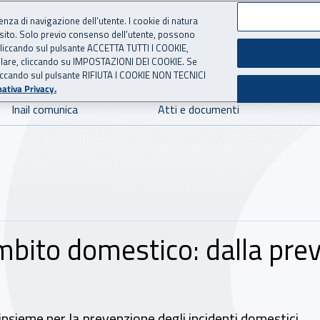
ienza di navigazione dell’utente. I cookie di natura
 sito. Solo previo consenso dell’utente, possono
 per l'Assicurazione contro 
ie cliccando sul pulsante ACCETTA TUTTI I COOKIE,
tallare, cliccando su IMPOSTAZIONI DEI COOKIE. Se
o cliccando sul pulsante RIFIUTA I COOKIE NON TECNICI
ativa Privacy.
Inail comunica
Atti e documenti
n ambito domestico: dalla pr
insieme per la prevenzione degli incidenti domestici