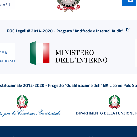
POC Legalità 2014-2020 - Progetto "Antifrode e Internal Audit"
tituzionale 2014-2020 - Progetto "Qualificazione dell'INAIL come Polo St