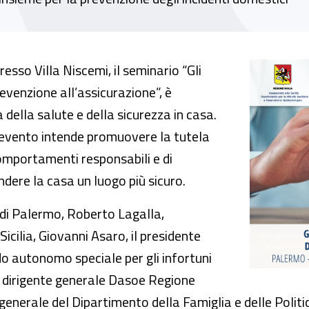
to domestico: dalla prevenzione all’assicurazi
sso Villa Niscemi, il seminario “Gli
evenzione all’assicurazione”, è
a della salute e della sicurezza in casa.
’evento intende promuovere la tutela
omportamenti responsabili e di
dere la casa un luogo più sicuro.
à di Palermo, Roberto Lagalla,
Sicilia, Giovanni Asaro, il presidente
 autonomo speciale per gli infortuni
il dirigente generale Dasoe Regione
generale del Dipartimento della Famiglia e delle Politiche