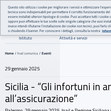
For international visitors
Vai al menu principale
Vai al contenuto principale
Questo sito utilizza i cookie per migliorare i servizi e ottimizzare l’esper
tecnica sono indispensabili per permettere il corretto funzionamento del
INAIL - Istituto Nazionale
essere installati ulteriori tipologie di cookie. Puoi accettare tutti i cook
oppure puoi effettuare le tue scelte sulle singole categorie che vuoi ins
invece intendi rifiutarne l’installazione dei cookie non tecnici, puoi farl
o chiudendo il banner. Per conoscere i dettagli, consulta la nostra
Inform
Navigazione principale
Istituto
Attività e servizi
Navigazione - Ti trovi in:
Home
Inail comunica
Eventi
29 gennaio 2025
Sicilia - “Gli infortuni i
all’assicurazione”
Palermo, 29 gennaio 2025. Inail e Regione Siciliana 