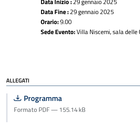
Data Inizio :
29 gennaio 2025
Data Fine :
29 gennaio 2025
Orario:
9.00
Sede Evento:
Villa Niscemi, sala delle
ALLEGATI e TI POTREBBE INTERESSARE
ALLEGATI
Scarica file:
Formato PDF — Dimensione 155.14 kB
Programma
Formato PDF — 155.14 kB