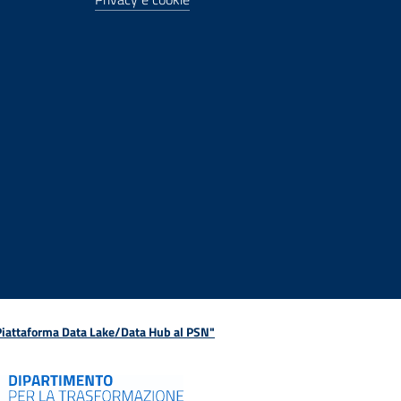
 Piattaforma Data Lake/Data Hub al PSN"