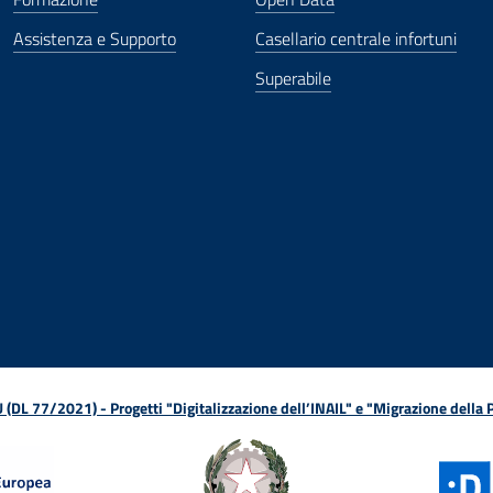
Assistenza e Supporto
Casellario centrale infortuni
Superabile
ova finestra
in nuova finestra
tura in nuova finestra
 Apertura in nuova finestra
sterno - Apertura in nuova finestra
Apertura nella stessa finestra
L 77/2021) - Progetti "Digitalizzazione dell’INAIL" e "Migrazione della