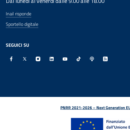
Dal lunedì al venerdì dalle 9.00 alle 18.00
Inail risponde
Sportello digitale
SEGUICI SU
Facebook - Sito esterno - Apertura in nuova finestra
X - Sito esterno - Apertura in nuova finestra
Instagram - Sito esterno - Apertura in nu
Linkedin - Sito esterno - Apertura 
Youtube - Sito esterno - Aper
TikTok - Sito esterno -
Spreaker - Sito e
Feed RSS - 
PNRR 2021-2026 – Next Generation EU (D