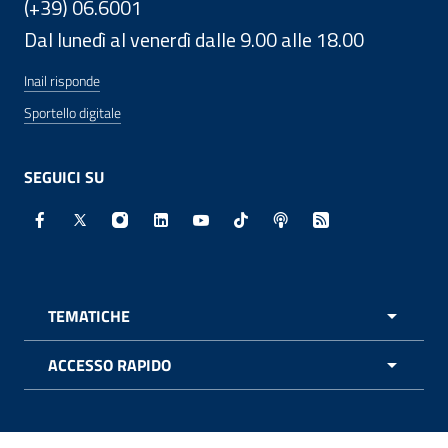
(+39) 06.6001
Dal lunedì al venerdì dalle 9.00 alle 18.00
Inail risponde
Sportello digitale
SEGUICI SU
Facebook - Sito esterno - Apertura in nuova finestra
X - Sito esterno - Apertura in nuova finestra
Instagram - Sito esterno - Apertura in nuo
Linkedin - Sito esterno - Apertura in 
Youtube - Sito esterno - Apertur
TikTok - Sito esterno - Ape
Spreaker - Sito estern
Feed RSS - Apert
TEMATICHE
APRI 
ACCESSO RAPIDO
APRI 