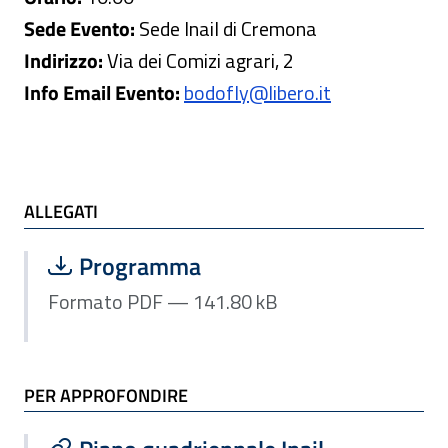
Sede Evento:
Sede Inail di Cremona
Indirizzo:
Via dei Comizi agrari, 2
Info Email Evento:
bodofly@libero.it
ALLEGATI e TI POTREBBE INTERESSARE
ALLEGATI
Scarica file:
Formato PDF — Dimensione 141.80 k
Programma
Formato PDF — 141.80 kB
PER APPROFONDIRE