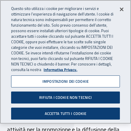
Accedi ai servizi online
For international visitors
Vai al menu principale
Vai al contenuto principale
Questo sito utilizza i cookie per migliorare i servizi e
ottimizzare l’esperienza di navigazione dell’utente. I cookie di
INAIL - Istituto Nazionale per 
natura tecnica sono indispensabili per permettere il corretto
Apri cerca
Apr
funzionamento del sito. Solo previo consenso dell’utente,
possono essere installati ulteriori tipologie di cookie. Puoi
Navigazione principale
accettare tutti i cookie cliccando sul pulsante ACCETTA TUTTI I
COOKIE, oppure puoi effettuare le tue scelte sulle singole
Navigazione - Ti trovi in:
Home
Inail comunica
Eventi
categorie che vuoi installare, cliccando su IMPOSTAZIONI DEI
COOKIE. Se invece intendi rifiutarne l’installazione dei cookie
non tecnici, puoi farlo cliccando sul pulsante RIFIUTA I COOKIE
NON TECNICI o chiudendo il banner. Per conoscere i dettagli,
19 ottobre 2024
consulta la nostra
Informativa Privacy.
IMPOSTAZIONI DEI COOKIE
Evento - “Sport, benessere
e inclusione sociale”
RIFIUTA I COOKIE NON TECNICI
Cremona, 19 ottobre 2024. Incontro di
ACCETTA TUTTI I COOKIE
approfondimento sul Piano quadriennale di
attività per la promozione e la diffusione della