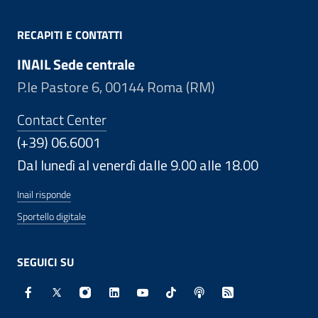
RECAPITI E CONTATTI
INAIL Sede centrale
P.le Pastore 6, 00144 Roma (RM)
Contact Center
(+39) 06.6001
Dal lunedì al venerdì dalle 9.00 alle 18.00
Inail risponde
Sportello digitale
SEGUICI SU
Facebook - Sito esterno - Apertura in nuova finestra
X - Sito esterno - Apertura in nuova finestra
Instagram - Sito esterno - Apertura in nuo
Linkedin - Sito esterno - Apertura in 
Youtube - Sito esterno - Apertur
TikTok - Sito esterno - Ape
Spreaker - Sito estern
Feed RSS - Apert