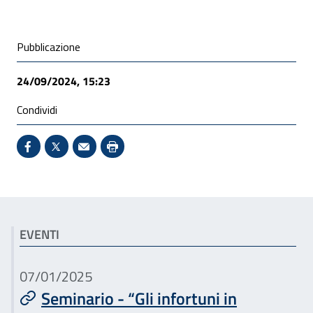
Condivisione social
Pubblicazione
24/09/2024, 15:23
Condividi
Condividi su Facebook - Sito esterno - Apertura in 
X - Sito esterno - Apertura in nuova finestra
Invio Mail: apre il programma di posta el
Stampa pagina: scelta meno ecologic
Articoli correlati
EVENTI
07/01/2025
Seminario - “Gli infortuni in