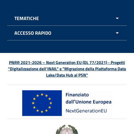
TEMATICHE
APRI 
ACCESSO RAPIDO
APRI 
PNRR 2021-2026 – Next Generation EU (DL 77/2021) - Progetti
"Digitalizzazione dell’INAIL" e "Migrazione della Piattaforma Data
Lake/Data Hub al PSN"