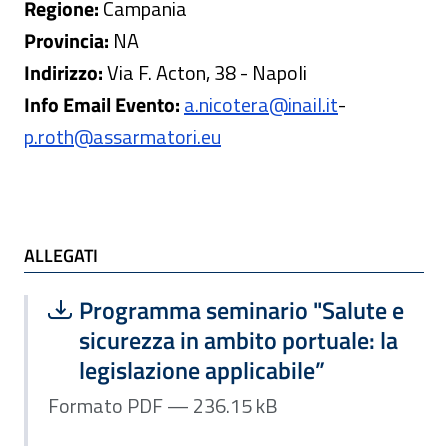
Regione:
Campania
Provincia:
NA
Indirizzo:
Via F. Acton, 38 - Napoli
Info Email Evento:
a.nicotera@inail.it
-
p.roth@assarmatori.eu
ALLEGATI
ALLEGATI
Scarica file:
Formato PDF — Dimensione 236.15 k
Programma seminario "Salute e
sicurezza in ambito portuale: la
legislazione applicabile”
Formato PDF — 236.15 kB