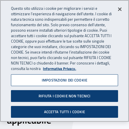
Accedi ai servizi online
For international visitors
Vai al menu principale
Vai al contenuto principale
Questo sito utilizza i cookie per migliorare i servizi e
ottimizzare l’esperienza di navigazione dell’utente. I cookie di
INAIL - Istituto Nazionale per 
natura tecnica sono indispensabili per permettere il corretto
Apri cerca
Apr
funzionamento del sito. Solo previo consenso dell’utente,
possono essere installati ulteriori tipologie di cookie. Puoi
Navigazione principale
accettare tutti i cookie cliccando sul pulsante ACCETTA TUTTI I
COOKIE, oppure puoi effettuare le tue scelte sulle singole
Navigazione - Ti trovi in:
Home
Inail comunica
Eventi
categorie che vuoi installare, cliccando su IMPOSTAZIONI DEI
COOKIE. Se invece intendi rifiutarne l’installazione dei cookie
non tecnici, puoi farlo cliccando sul pulsante RIFIUTA I COOKIE
NON TECNICI o chiudendo il banner. Per conoscere i dettagli,
27 settembre 2024
consulta la nostra
Informativa Privacy.
IMPOSTAZIONI DEI COOKIE
Seminario - “Salute e
sicurezza in ambito
RIFIUTA I COOKIE NON TECNICI
portuale: la legislazione
ACCETTA TUTTI I COOKIE
applicabile”