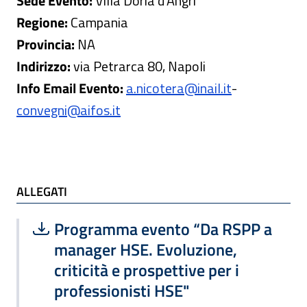
Sede Evento:
Villa Doria d’Angri
Regione:
Campania
Provincia:
NA
Indirizzo:
via Petrarca 80, Napoli
Info Email Evento:
a.nicotera@inail.it
-
convegni@aifos.it
ALLEGATI e TI POTREBBE INTERESSARE
ALLEGATI
Scarica file:
Formato PDF — Dimensione 155.31 k
Programma evento “Da RSPP a
manager HSE. Evoluzione,
criticità e prospettive per i
professionisti HSE"