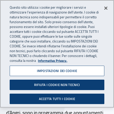
Accedi ai servizi online
For international visitors
Vai al menu principale
Vai al contenuto principale
Questo sito utilizza i cookie per migliorare i servizi e
ottimizzare l’esperienza di navigazione dell’utente. I cookie di
INAIL - Istituto Nazionale per 
natura tecnica sono indispensabili per permettere il corretto
Apri cerca
Apr
funzionamento del sito. Solo previo consenso dell’utente,
possono essere installati ulteriori tipologie di cookie. Puoi
Navigazione principale
accettare tutti i cookie cliccando sul pulsante ACCETTA TUTTI I
COOKIE, oppure puoi effettuare le tue scelte sulle singole
Navigazione - Ti trovi in:
Home
Inail comunica
Eventi
categorie che vuoi installare, cliccando su IMPOSTAZIONI DEI
COOKIE. Se invece intendi rifiutarne l’installazione dei cookie
non tecnici, puoi farlo cliccando sul pulsante RIFIUTA I COOKIE
NON TECNICI o chiudendo il banner. Per conoscere i dettagli,
dal 08 al 09 maggio 2024
consulta la nostra
Informativa Privacy.
IMPOSTAZIONI DEI COOKIE
Inail Campania a Innovation
Village 2024
RIFIUTA I COOKIE NON TECNICI
Napoli, 8 - 9 maggio 2024. Alla fiera-evento che
ACCETTA TUTTI I COOKIE
si svolge nella splendida cornice di Villa Doria
d’Angri, sono in programma due appuntamenti