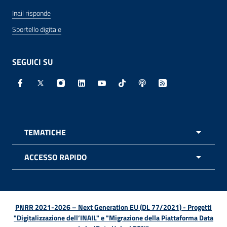
Inail risponde
Sportello digitale
SEGUICI SU
Facebook - Sito esterno - Apertura in nuova finestra
X - Sito esterno - Apertura in nuova finestra
Instagram - Sito esterno - Apertura in nuo
Linkedin - Sito esterno - Apertura in 
Youtube - Sito esterno - Apertur
TikTok - Sito esterno - Ape
Spreaker - Sito estern
Feed RSS - Apert
TEMATICHE
APRI 
ACCESSO RAPIDO
APRI 
PNRR 2021-2026 – Next Generation EU (DL 77/2021) - Progetti
"Digitalizzazione dell’INAIL" e "Migrazione della Piattaforma Data