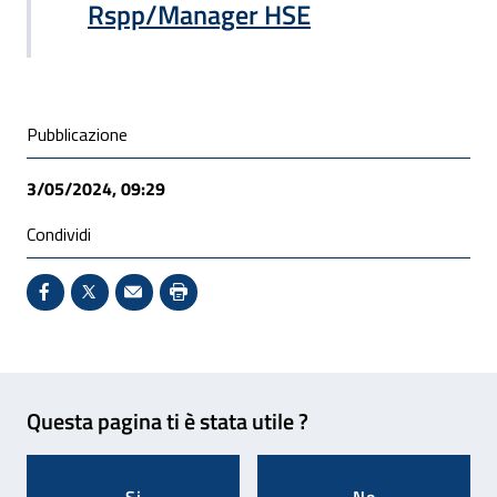
Rspp/Manager HSE
Condivisione social
Pubblicazione
3/05/2024, 09:29
Condividi
Condividi su Facebook - Sito esterno - Apertura in 
X - Sito esterno - Apertura in nuova finestra
Invio Mail: apre il programma di posta el
Stampa pagina: scelta meno ecologic
Feedback
Questa pagina ti è stata utile ?