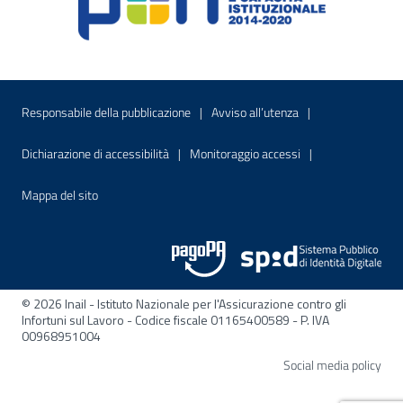
Menu di servizio
Sito interno - Apre in una nuova finestr
Sito interno - Apre
Responsabile della pubblicazione
Avviso all’utenza
Sito interno - Apre in una nuova finestra
Sito interno - Apre
Dichiarazione di accessibilità
Monitoraggio accessi
Sito interno - Apre nella stessa finestra
Mappa del sito
© 2026 Inail - Istituto Nazionale per l'Assicurazione contro gli
Infortuni sul Lavoro - Codice fiscale 01165400589 - P. IVA
00968951004
Apre
Social media policy