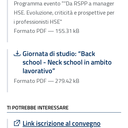
Programma evento "“Da RSPP a manager
HSE. Evoluzione, criticità e prospettive per
i professionisti HSE"
Formato PDF — 155.31 kB
Scarica file:
Formato PDF — Dimensione 279.42 k
Giornata di studio: “Back
school - Neck school in ambito
lavorativo”
Formato PDF — 279.42 kB
TI POTREBBE INTERESSARE
Sito esterno : apre una nuova finestra
Link iscrizione al convegno