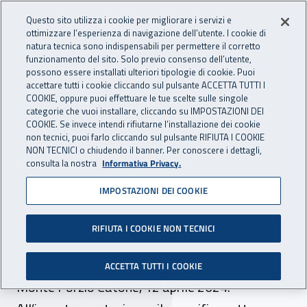
Accedi ai servizi online
For international visitors
Vai al menu principale
Vai al contenuto principale
Questo sito utilizza i cookie per migliorare i servizi e
ottimizzare l’esperienza di navigazione dell’utente. I cookie di
INAIL - Istituto Nazionale per 
natura tecnica sono indispensabili per permettere il corretto
Apri cerca
Apr
funzionamento del sito. Solo previo consenso dell’utente,
possono essere installati ulteriori tipologie di cookie. Puoi
Navigazione principale
accettare tutti i cookie cliccando sul pulsante ACCETTA TUTTI I
COOKIE, oppure puoi effettuare le tue scelte sulle singole
Navigazione - Ti trovi in:
Home
Inail comunica
Eventi
categorie che vuoi installare, cliccando su IMPOSTAZIONI DEI
COOKIE. Se invece intendi rifiutarne l’installazione dei cookie
non tecnici, puoi farlo cliccando sul pulsante RIFIUTA I COOKIE
NON TECNICI o chiudendo il banner. Per conoscere i dettagli,
12 aprile 2024
consulta la nostra
Informativa Privacy.
IMPOSTAZIONI DEI COOKIE
Evento - Presentazione
dell’accordo quadro tra Inail
RIFIUTA I COOKIE NON TECNICI
e Università di Tor Vergata
ACCETTA TUTTI I COOKIE
Monte Porzio Catone, 12 aprile 2024.