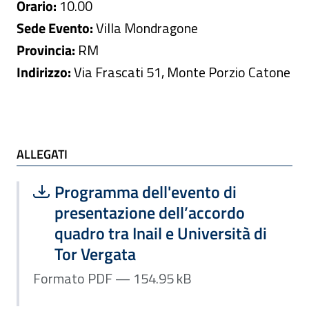
Orario:
10.00
Sede Evento:
Villa Mondragone
Provincia:
RM
Indirizzo:
Via Frascati 51, Monte Porzio Catone
ALLEGATI e TI POTREBBE INTERESSARE
ALLEGATI
Scarica file:
Formato PDF — Dimensione 154.95 k
Programma dell'evento di
presentazione dell’accordo
quadro tra Inail e Università di
Tor Vergata
Formato PDF — 154.95 kB