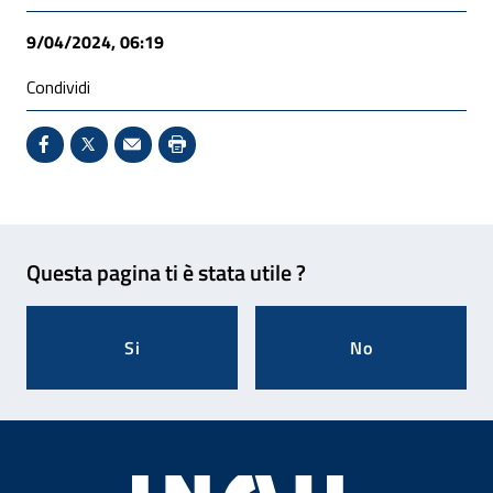
9/04/2024, 06:19
Condividi
Condividi su Facebook - Sito esterno - Apertura in 
X - Sito esterno - Apertura in nuova finestra
Invio Mail: apre il programma di posta el
Stampa pagina: scelta meno ecologic
Feedback
Questa pagina ti è stata utile ?
Si
No
Footer