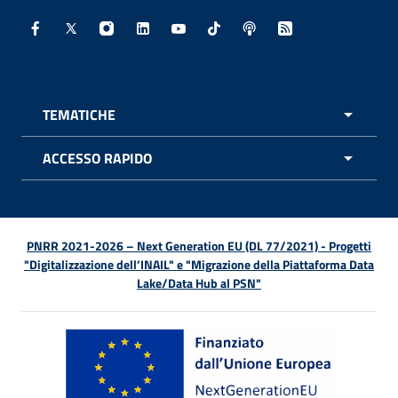
Facebook - Sito esterno - Apertura in nuova finestra
X - Sito esterno - Apertura in nuova finestra
Instagram - Sito esterno - Apertura in nuo
Linkedin - Sito esterno - Apertura in 
Youtube - Sito esterno - Apertur
TikTok - Sito esterno - Ape
Spreaker - Sito estern
Feed RSS - Apert
TEMATICHE
APRI 
ACCESSO RAPIDO
APRI 
PNRR 2021-2026 – Next Generation EU (DL 77/2021) - Progetti
"Digitalizzazione dell’INAIL" e "Migrazione della Piattaforma Data
Lake/Data Hub al PSN"