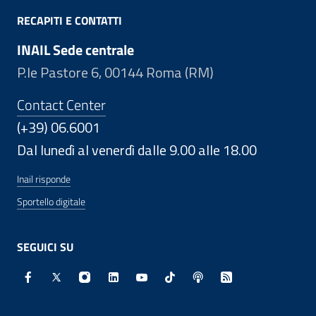
RECAPITI E CONTATTI
INAIL Sede centrale
P.le Pastore 6, 00144 Roma (RM)
Contact Center
(+39) 06.6001
Dal lunedì al venerdì dalle 9.00 alle 18.00
Inail risponde
Sportello digitale
SEGUICI SU
Facebook - Sito esterno - Apertura in nuova finestra
X - Sito esterno - Apertura in nuova finestra
Instagram - Sito esterno - Apertura in nuo
Linkedin - Sito esterno - Apertura in 
Youtube - Sito esterno - Apertur
TikTok - Sito esterno - Ape
Spreaker - Sito estern
Feed RSS - Apert