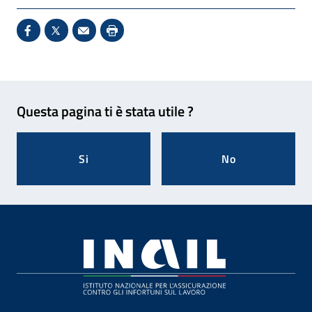
Condividi su Facebook - Sito esterno - Apertura in 
X - Sito esterno - Apertura in nuova finestra
Invio Mail: apre il programma di posta el
Stampa pagina: scelta meno ecologic
Feedback
Questa pagina ti è stata utile ?
Si
No
Footer