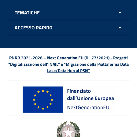
TEMATICHE
APRI 
ACCESSO RAPIDO
APRI 
PNRR 2021-2026 – Next Generation EU (DL 77/2021) - Progetti
"Digitalizzazione dell’INAIL" e "Migrazione della Piattaforma Data
Lake/Data Hub al PSN"