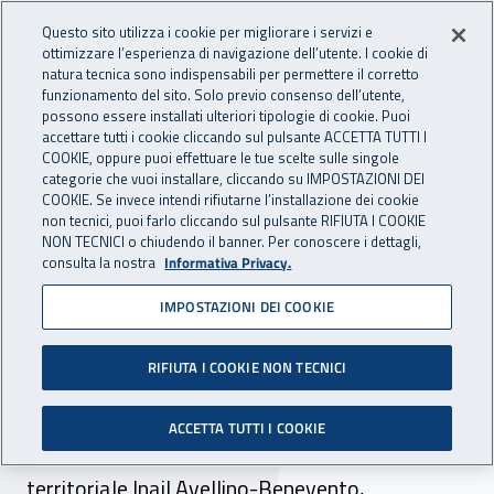
Accedi ai servizi online
For international visitors
Vai al menu principale
Vai al contenuto principale
Questo sito utilizza i cookie per migliorare i servizi e
ottimizzare l’esperienza di navigazione dell’utente. I cookie di
INAIL - Istituto Nazionale per 
natura tecnica sono indispensabili per permettere il corretto
Apri cerca
Apr
funzionamento del sito. Solo previo consenso dell’utente,
possono essere installati ulteriori tipologie di cookie. Puoi
Navigazione principale
accettare tutti i cookie cliccando sul pulsante ACCETTA TUTTI I
COOKIE, oppure puoi effettuare le tue scelte sulle singole
Navigazione - Ti trovi in:
Home
Inail comunica
Eventi
categorie che vuoi installare, cliccando su IMPOSTAZIONI DEI
COOKIE. Se invece intendi rifiutarne l’installazione dei cookie
non tecnici, puoi farlo cliccando sul pulsante RIFIUTA I COOKIE
NON TECNICI o chiudendo il banner. Per conoscere i dettagli,
08 marzo 2024
consulta la nostra
Informativa Privacy.
IMPOSTAZIONI DEI COOKIE
Evento - “SicuraMente
Donna”
RIFIUTA I COOKIE NON TECNICI
Sant’Angelo dei Lombardi (Av), 8 marzo 2024.
ACCETTA TUTTI I COOKIE
L’iniziativa, promossa dalla Direzione
territoriale Inail Avellino-Benevento,