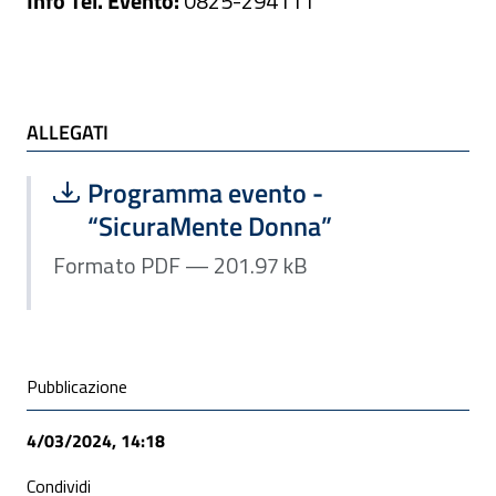
Info Tel. Evento:
0825-294111
ALLEGATI
ALLEGATI
Scarica file:
Formato PDF — Dimensione 201.97 k
Programma evento -
“SicuraMente Donna”
Formato PDF — 201.97 kB
Condivisione social
Pubblicazione
4/03/2024, 14:18
Condividi