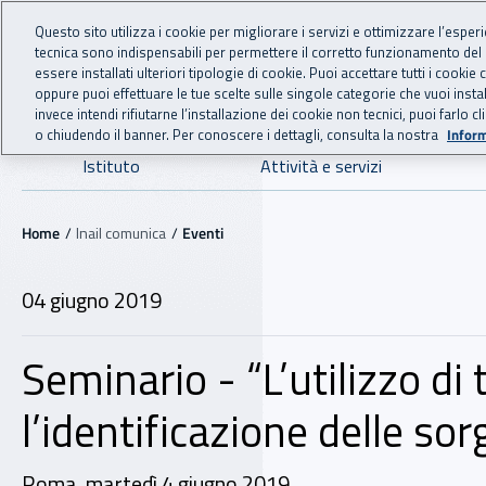
For international visitors
Vai al menu principale
Vai al contenuto principale
Questo sito utilizza i cookie per migliorare i servizi e ottimizzare l’esper
tecnica sono indispensabili per permettere il corretto funzionamento del
INAIL - Istituto Nazionale
essere installati ulteriori tipologie di cookie. Puoi accettare tutti i cook
oppure puoi effettuare le tue scelte sulle singole categorie che vuoi ins
invece intendi rifiutarne l’installazione dei cookie non tecnici, puoi farl
o chiudendo il banner. Per conoscere i dettagli, consulta la nostra
Inform
Navigazione principale
Istituto
Attività e servizi
Navigazione - Ti trovi in:
Home
Inail comunica
Eventi
04 giugno 2019
Seminario - “L’utilizzo di
l’identificazione delle sor
Roma, martedì 4 giugno 2019