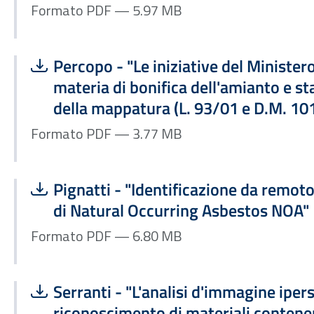
Formato PDF — 5.97 MB
Scarica file:
Formato PDF — Dimensione 3.77 MB
Percopo - "Le iniziative del Minister
materia di bonifica dell'amianto e s
della mappatura (L. 93/01 e D.M. 10
Formato PDF — 3.77 MB
Scarica file:
Formato PDF — Dimensione 6.80 MB
Pignatti - "Identificazione da remoto
di Natural Occurring Asbestos NOA"
Formato PDF — 6.80 MB
Scarica file:
Formato PDF — Dimensione 4.40 MB
Serranti - "L'analisi d'immagine ipers
riconoscimento di materiali contene