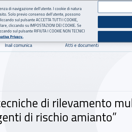
ienza di navigazione dell’utente. I cookie di natura
 sito. Solo previo consenso dell’utente, possono
 per l'Assicurazione contro 
ie cliccando sul pulsante ACCETTA TUTTI I COOKIE,
tallare, cliccando su IMPOSTAZIONI DEI COOKIE. Se
o cliccando sul pulsante RIFIUTA I COOKIE NON TECNICI
ativa Privacy.
Inail comunica
Atti e documenti
 tecniche di rilevamento mult
genti di rischio amianto”