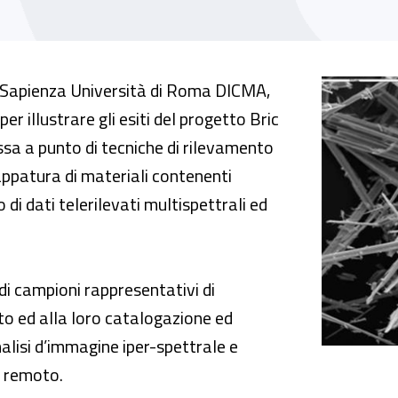
he di rilevamento multi - e iper-spettrali per
 - Sapienza Università di Roma DICMA,
 illustrare gli esiti del progetto Bric
essa a punto di tecniche di rilevamento
mappatura di materiali contenenti
di dati telerilevati multispettrali ed
 di campioni rappresentativi di
to ed alla loro catalogazione ed
lisi d’immagine iper-spettrale e
a remoto.