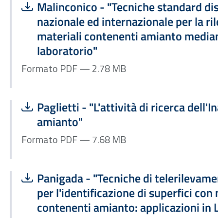
Scarica file:
Formato PDF — Dimensione 2.78 MB
Malinconico - "Tecniche standard dis
nazionale ed internazionale per la ri
materiali contenenti amianto mediant
laboratorio"
Formato PDF — 2.78 MB
Scarica file:
Formato PDF — Dimensione 7.68 MB
Paglietti - "L'attività di ricerca dell'In
amianto"
Formato PDF — 7.68 MB
Scarica file:
Formato PDF — Dimensione 5.97 MB
Panigada - "Tecniche di telerilevame
per l'identificazione di superfici con
contenenti amianto: applicazioni in