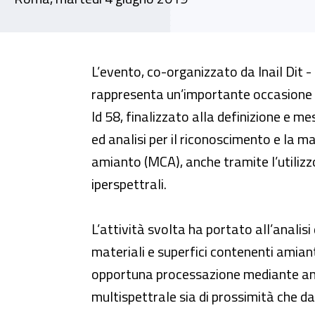
Seminario - “L’utilizzo di tecnic
L’evento, co-organizzato da Inail Dit
rappresenta un’importante occasione per
Id 58, finalizzato alla definizione e m
ed analisi per il riconoscimento e la 
amianto (MCA), anche tramite l’utilizzo 
iperspettrali.
L’attività svolta ha portato all’analisi
materiali e superfici contenenti amian
opportuna processazione mediante ana
multispettrale sia di prossimità che d