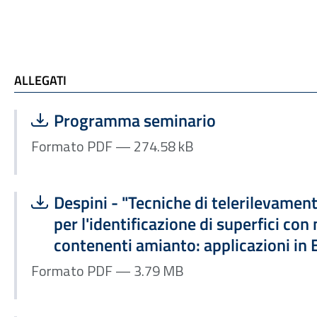
ALLEGATI e TI POTREBBE INTERESSARE
ALLEGATI
Scarica file:
Formato PDF — Dimensione 274.58 kB
Programma seminario
Formato PDF — 274.58 kB
Scarica file:
Formato PDF — Dimensione 3.79 MB
Despini - "Tecniche di telerilevamen
per l'identificazione di superfici con
contenenti amianto: applicazioni in
Formato PDF — 3.79 MB