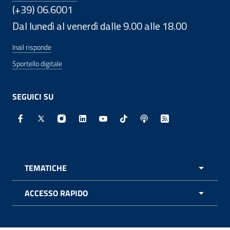
(+39) 06.6001
Dal lunedì al venerdì dalle 9.00 alle 18.00
Inail risponde
Sportello digitale
SEGUICI SU
Facebook - Sito esterno - Apertura in nuova finestra
X - Sito esterno - Apertura in nuova finestra
Instagram - Sito esterno - Apertura in nuo
Linkedin - Sito esterno - Apertura in 
Youtube - Sito esterno - Apertur
TikTok - Sito esterno - Ape
Spreaker - Sito estern
Feed RSS - Apert
TEMATICHE
APRI 
ACCESSO RAPIDO
APRI 