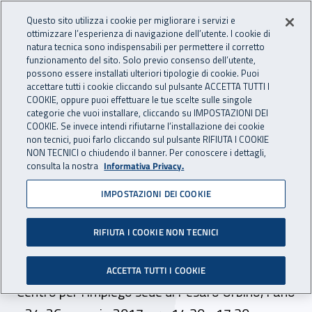
Accedi ai servizi online
For international visitors
Vai al menu principale
Vai al contenuto principale
Questo sito utilizza i cookie per migliorare i servizi e
ottimizzare l’esperienza di navigazione dell’utente. I cookie di
INAIL - Istituto Nazionale per 
natura tecnica sono indispensabili per permettere il corretto
Apri cerca
Apr
funzionamento del sito. Solo previo consenso dell’utente,
possono essere installati ulteriori tipologie di cookie. Puoi
Navigazione principale
accettare tutti i cookie cliccando sul pulsante ACCETTA TUTTI I
COOKIE, oppure puoi effettuare le tue scelte sulle singole
Navigazione - Ti trovi in:
Home
Inail comunica
Eventi
categorie che vuoi installare, cliccando su IMPOSTAZIONI DEI
COOKIE. Se invece intendi rifiutarne l’installazione dei cookie
non tecnici, puoi farlo cliccando sul pulsante RIFIUTA I COOKIE
NON TECNICI o chiudendo il banner. Per conoscere i dettagli,
dal 24 al 26 gennaio 2017
consulta la nostra
Informativa Privacy.
IMPOSTAZIONI DEI COOKIE
Incontri informativi:
"Premialità e nuovi
RIFIUTA I COOKIE NON TECNICI
adempimenti Inail 2017"
ACCETTA TUTTI I COOKIE
Centro per l'impiego sede di Pesaro Urbino, Fano