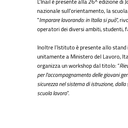
Job&Orienta 2016 - 26^ edizio
L'Inail è presente alla 26^ edizione d
nazionale sull'orientamento, la scuola,
"
Imparare lavorando: in Italia si può
", ri
operatori dei diversi ambiti, studenti, f
Inoltre l’Istituto è presente allo stan
unitamente a Ministero del Lavoro, Ita
organizza un workshop dal titolo: “
Rie
per l'accompagnamento delle giovani gener
sicurezza nel sistema di istruzione, dalla
scuola lavoro
”.