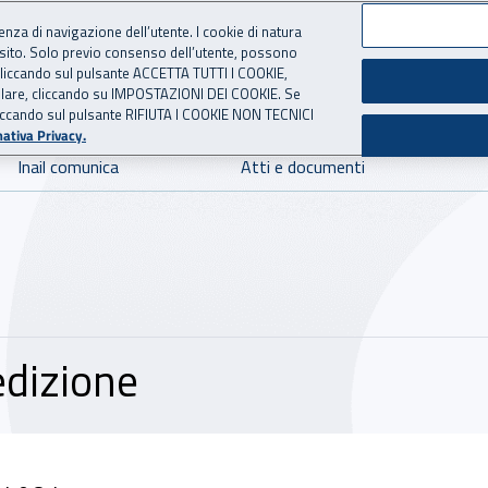
ienza di navigazione dell’utente. I cookie di natura
 sito. Solo previo consenso dell’utente, possono
 per l'Assicurazione contro 
ie cliccando sul pulsante ACCETTA TUTTI I COOKIE,
tallare, cliccando su IMPOSTAZIONI DEI COOKIE. Se
o cliccando sul pulsante RIFIUTA I COOKIE NON TECNICI
ativa Privacy.
Inail comunica
Atti e documenti
edizione