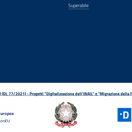
Superabile
ova finestra
in nuova finestra
tura in nuova finestra
 Apertura in nuova finestra
sterno - Apertura in nuova finestra
Apertura nella stessa finestra
L 77/2021) - Progetti "Digitalizzazione dell’INAIL" e "Migrazione della