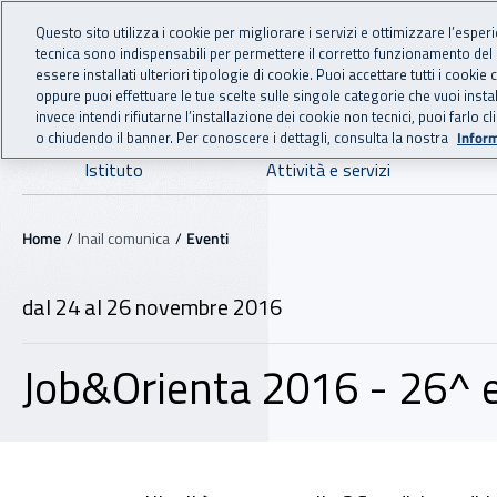
For international visitors
Vai al menu principale
Vai al contenuto principale
Questo sito utilizza i cookie per migliorare i servizi e ottimizzare l’esper
tecnica sono indispensabili per permettere il corretto funzionamento del
INAIL - Istituto Nazionale
essere installati ulteriori tipologie di cookie. Puoi accettare tutti i cook
oppure puoi effettuare le tue scelte sulle singole categorie che vuoi ins
invece intendi rifiutarne l’installazione dei cookie non tecnici, puoi farl
o chiudendo il banner. Per conoscere i dettagli, consulta la nostra
Inform
Navigazione principale
Istituto
Attività e servizi
Navigazione - Ti trovi in:
Home
Inail comunica
Eventi
dal 24 al 26 novembre 2016
Job&Orienta 2016 - 26^ 