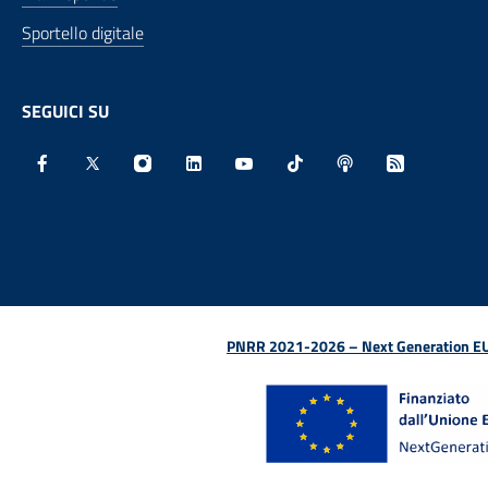
Sportello digitale
SEGUICI SU
Facebook - Sito esterno - Apertura in nuova finestra
X - Sito esterno - Apertura in nuova finestra
Instagram - Sito esterno - Apertura in nu
Linkedin - Sito esterno - Apertura 
Youtube - Sito esterno - Aper
TikTok - Sito esterno -
Spreaker - Sito e
Feed RSS - 
PNRR 2021-2026 – Next Generation EU (D