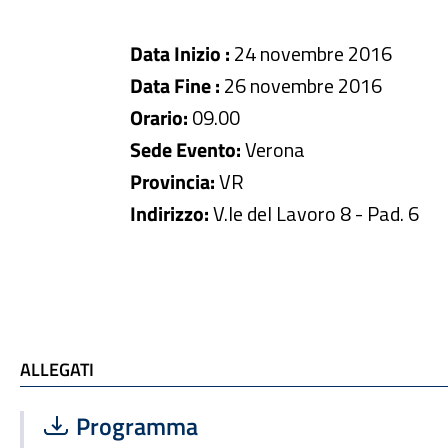
Data Inizio :
24 novembre 2016
Data Fine :
26 novembre 2016
Orario:
09.00
Sede Evento:
Verona
Provincia:
VR
Indirizzo:
V.le del Lavoro 8 - Pad. 6
ALLEGATI e TI POTREBBE INTERESSARE
ALLEGATI
Scarica file:
Formato PDF — Dimensione 143.53 kB
Programma