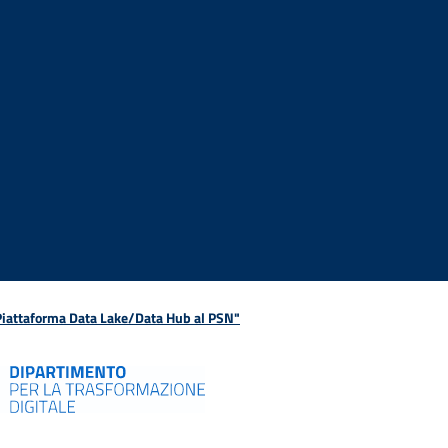
 Piattaforma Data Lake/Data Hub al PSN"