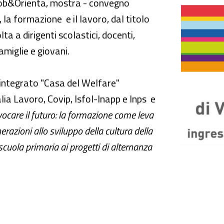
ne
i Job&Orienta, mostra - convegno
 la formazione e il lavoro, dal titolo
volta a dirigenti scolastici, docenti,
amiglie e giovani.
d integrato "Casa del Welfare"
lia Lavoro, Covip, Isfol-Inapp e Inps e
vocare il futuro: la formazione come leva
azioni allo sviluppo della cultura della
 scuola primaria ai progetti di alternanza