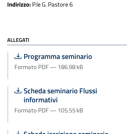
Indirizzo:
P.le G. Pastore 6
ALLEGATI e TI POTREBBE INTERESSARE
ALLEGATI
Scarica file:
Formato PDF — Dimensione 186.98 k
Programma seminario
Formato PDF — 186.98 kB
Scarica file:
Formato PDF — Dimensione 105.55 k
Scheda seminario Flussi
informativi
Formato PDF — 105.55 kB
Scarica file:
Formato PDF — Dimensione 105.92 k