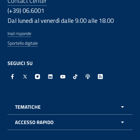
Contact Center
(+39) 06.6001
Dal lunedì al venerdì dalle 9.00 alle 18.00
Inail risponde
Sportello digitale
SEGUICI SU
Facebook - Sito esterno - Apertura in nuova finestra
X - Sito esterno - Apertura in nuova finestra
Instagram - Sito esterno - Apertura in nuo
Linkedin - Sito esterno - Apertura in 
Youtube - Sito esterno - Apertur
TikTok - Sito esterno - Ape
Spreaker - Sito estern
Feed RSS - Apert
TEMATICHE
APRI 
ACCESSO RAPIDO
APRI 