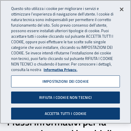
Accedi ai servizi online
For international visitors
Vai al menu principale
Vai al contenuto principale
Questo sito utilizza i cookie per migliorare i servizi e
ottimizzare l’esperienza di navigazione dell’utente. I cookie di
INAIL - Istituto Nazionale per 
natura tecnica sono indispensabili per permettere il corretto
Apri cerca
Apr
funzionamento del sito. Solo previo consenso dell’utente,
possono essere installati ulteriori tipologie di cookie. Puoi
Navigazione principale
accettare tutti i cookie cliccando sul pulsante ACCETTA TUTTI I
COOKIE, oppure puoi effettuare le tue scelte sulle singole
Navigazione - Ti trovi in:
Home
Inail comunica
Eventi
categorie che vuoi installare, cliccando su IMPOSTAZIONI DEI
COOKIE. Se invece intendi rifiutarne l’installazione dei cookie
non tecnici, puoi farlo cliccando sul pulsante RIFIUTA I COOKIE
NON TECNICI o chiudendo il banner. Per conoscere i dettagli,
18 luglio 2016
consulta la nostra
Informativa Privacy.
IMPOSTAZIONI DEI COOKIE
Seminario - La prevenzione
delle malattie professionali
RIFIUTA I COOKIE NON TECNICI
attraverso l'utilizzo dei
ACCETTA TUTTI I COOKIE
Flussi Informativi per la