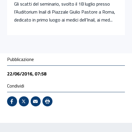
Gli scatti del seminario, svolto il 18 luglio presso
l'Auditorium Inail di Piazzale Giulio Pastore a Roma,
dedicato in primo luogo ai medici dell’Inail, ai med...
Condivisione social
Pubblicazione
22/06/2016, 07:58
Condividi
Condividi su Facebook - Sito esterno - Apertura in 
X - Sito esterno - Apertura in nuova finestra
Invio Mail: apre il programma di posta el
Stampa pagina: scelta meno ecologic
Feedback