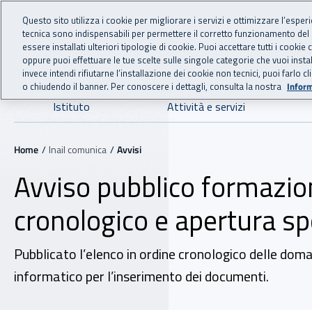
For international visitors
Vai al menu principale
Vai al contenuto principale
Questo sito utilizza i cookie per migliorare i servizi e ottimizzare l’esper
tecnica sono indispensabili per permettere il corretto funzionamento del
INAIL - Istituto Nazionale
essere installati ulteriori tipologie di cookie. Puoi accettare tutti i cook
oppure puoi effettuare le tue scelte sulle singole categorie che vuoi ins
invece intendi rifiutarne l’installazione dei cookie non tecnici, puoi farl
o chiudendo il banner. Per conoscere i dettagli, consulta la nostra
Inform
Navigazione principale
Istituto
Attività e servizi
Navigazione - Ti trovi in:
Home
Inail comunica
Avvisi
Avviso pubblico formazio
cronologico e apertura sp
Pubblicato l’elenco in ordine cronologico delle doma
informatico per l’inserimento dei documenti.