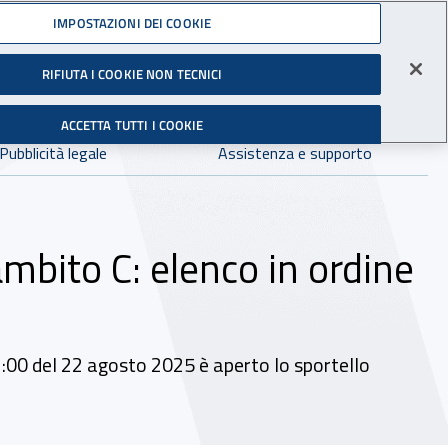
Accedi ai servizi online
IMPOSTAZIONI DEI COOKIE
gli Infortuni sul Lavoro
RIFIUTA I COOKIE NON TECNICI
Facebook - Sito esterno - Apertura in nuova finestra
X - Sito esterno - Apertura in nuova finestra
Instagram - Sito esterno - Apertura in 
Linkedin - Sito esterno - Apertur
Youtube - Sito esterno - A
Tiktok - Sito estern
Spreaker - Si
Feed R
in:
tutto INAIL.it
Avvia r
ACCETTA TUTTI I COOKIE
Dove cercare:
Pubblicità legale
Assistenza e supporto
mbito C: elenco in ordine
12:00 del 22 agosto 2025 è aperto lo sportello