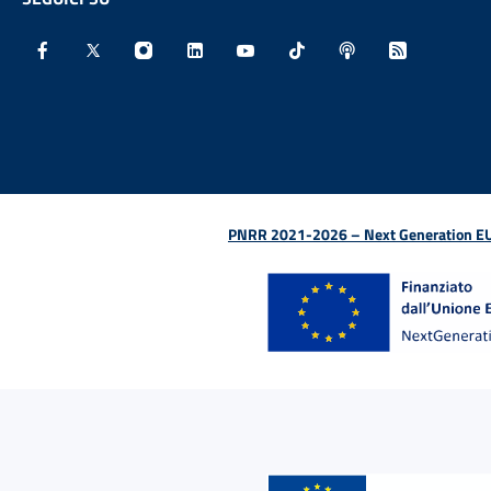
Facebook - Sito esterno - Apertura in nuova finestra
X - Sito esterno - Apertura in nuova finestra
Instagram - Sito esterno - Apertura in nu
Linkedin - Sito esterno - Apertura 
Youtube - Sito esterno - Aper
TikTok - Sito esterno -
Spreaker - Sito e
Feed RSS - 
PNRR 2021-2026 – Next Generation EU (D