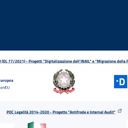
ova finestra
in nuova finestra
tura in nuova finestra
 Apertura in nuova finestra
sterno - Apertura in nuova finestra
Apertura nella stessa finestra
L 77/2021) - Progetti "Digitalizzazione dell’INAIL" e "Migrazione della
POC Legalità 2014-2020 - Progetto "Antifrode e Internal Audit"