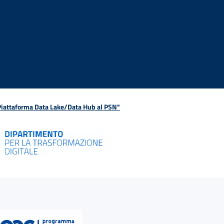
 Piattaforma Data Lake/Data Hub al PSN"