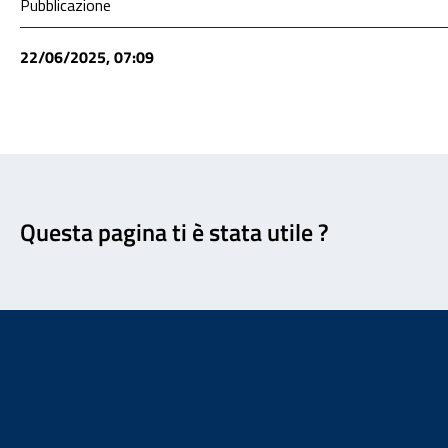
Condivisione social
Pubblicazione
22/06/2025, 07:09
Feedback
Questa pagina ti è stata utile ?
Footer