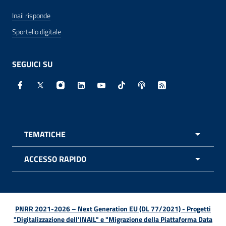
Inail risponde
Sportello digitale
SEGUICI SU
Facebook - Sito esterno - Apertura in nuova finestra
X - Sito esterno - Apertura in nuova finestra
Instagram - Sito esterno - Apertura in nuo
Linkedin - Sito esterno - Apertura in 
Youtube - Sito esterno - Apertur
TikTok - Sito esterno - Ape
Spreaker - Sito estern
Feed RSS - Apert
TEMATICHE
APRI 
ACCESSO RAPIDO
APRI 
PNRR 2021-2026 – Next Generation EU (DL 77/2021) - Progetti
"Digitalizzazione dell’INAIL" e "Migrazione della Piattaforma Data