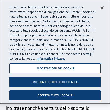
Accedi ai servizi online
For international visitors
Vai al menu principale
Vai al contenuto principale
Questo sito utilizza i cookie per migliorare i servizi e
ottimizzare l’esperienza di navigazione dell’utente. I cookie di
INAIL - Istituto Nazionale per 
natura tecnica sono indispensabili per permettere il corretto
Apri cerca
Apr
funzionamento del sito. Solo previo consenso dell’utente,
possono essere installati ulteriori tipologie di cookie. Puoi
Navigazione principale
accettare tutti i cookie cliccando sul pulsante ACCETTA TUTTI I
COOKIE, oppure puoi effettuare le tue scelte sulle singole
Navigazione - Ti trovi in:
Home
Inail comunica
Avvisi
categorie che vuoi installare, cliccando su IMPOSTAZIONI DEI
COOKIE. Se invece intendi rifiutarne l’installazione dei cookie
non tecnici, puoi farlo cliccando sul pulsante RIFIUTA I COOKIE
Avviso pubblico formazione
NON TECNICI o chiudendo il banner. Per conoscere i dettagli,
consulta la nostra
Informativa Privacy.
e informazione 2024:
IMPOSTAZIONI DEI COOKIE
aggiornamenti ambiti B e C
RIFIUTA I COOKIE NON TECNICI
Apertura dello sportello informatico per la
registrazione per l'ambito C e pubblicato
ACCETTA TUTTI I COOKIE
l’elenco in ordine cronologico delle domande
inoltrate nonchè apertura dello sportello