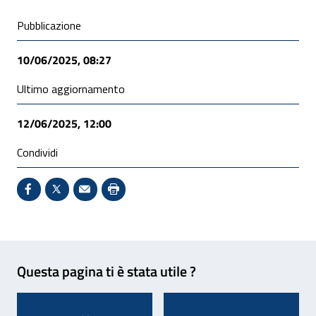
Condivisione social
Pubblicazione
10/06/2025, 08:27
Ultimo aggiornamento
12/06/2025, 12:00
Condividi
Condividi su Facebook - Sito esterno - Apertura in 
X - Sito esterno - Apertura in nuova finestra
Invio Mail: apre il programma di posta el
Stampa pagina: scelta meno ecologic
Feedback
Questa pagina ti è stata utile ?