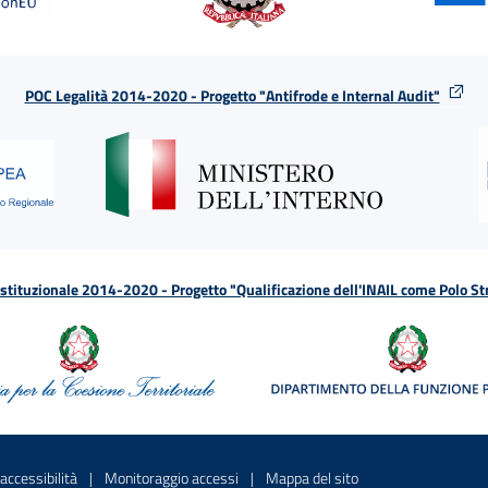
POC Legalità 2014-2020 - Progetto "Antifrode e Internal Audit"
tituzionale 2014-2020 - Progetto "Qualificazione dell'INAIL come Polo St
a
 in una nuova finestra
Sito interno - Apre in una nuova finestra
Sito interno - Apre in una nuova fines
Sito interno - Apre 
accessibilità
Monitoraggio accessi
Mappa del sito