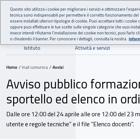
For international visitors
Vai al menu principale
Vai al contenuto principale
Questo sito utilizza i cookie per migliorare i servizi e ottimizzare l’esper
tecnica sono indispensabili per permettere il corretto funzionamento del
INAIL - Istituto Nazionale
essere installati ulteriori tipologie di cookie. Puoi accettare tutti i cook
oppure puoi effettuare le tue scelte sulle singole categorie che vuoi ins
invece intendi rifiutarne l’installazione dei cookie non tecnici, puoi farl
o chiudendo il banner. Per conoscere i dettagli, consulta la nostra
Inform
Navigazione principale
Istituto
Attività e servizi
Navigazione - Ti trovi in:
Home
Inail comunica
Avvisi
Avviso pubblico formazio
sportello ed elenco in ord
Dalle ore 12:00 del 24 aprile alle ore 12:00 del 23 
utente e regole tecniche” e il file “Elenco docenti”.