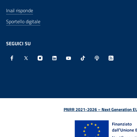
Inail risponde
Sportello digitale
SEGUICI SU
Facebook - Sito esterno - Apertura in nuova finestra
X - Sito esterno - Apertura in nuova finestra
Instagram - Sito esterno - Apertura in nu
Linkedin - Sito esterno - Apertura 
Youtube - Sito esterno - Aper
TikTok - Sito esterno -
Spreaker - Sito e
Feed RSS - 
PNRR 2021-2026 – Next Generation EU (D