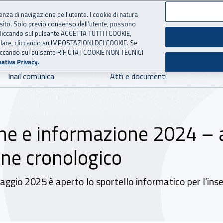
ienza di navigazione dell’utente. I cookie di natura
 sito. Solo previo consenso dell’utente, possono
 per l'Assicurazione contro 
ie cliccando sul pulsante ACCETTA TUTTI I COOKIE,
tallare, cliccando su IMPOSTAZIONI DEI COOKIE. Se
o cliccando sul pulsante RIFIUTA I COOKIE NON TECNICI
ativa Privacy.
Inail comunica
Atti e documenti
ne e informazione 2024 – 
ine cronologico
maggio 2025 è aperto lo sportello informatico per l’ins