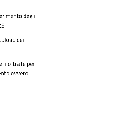
serimento degli
25.
upload dei
e inoltrate per
mento ovvero