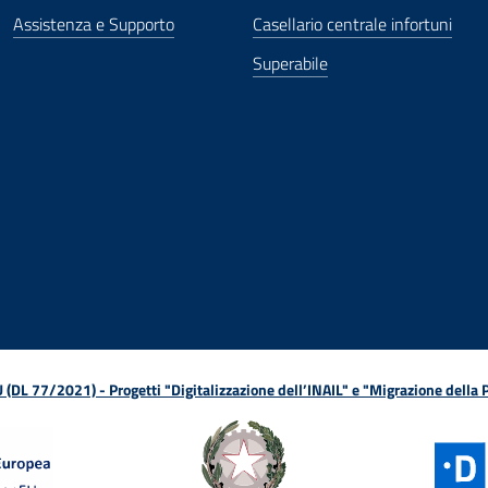
Assistenza e Supporto
Casellario centrale infortuni
Superabile
ova finestra
in nuova finestra
tura in nuova finestra
 Apertura in nuova finestra
sterno - Apertura in nuova finestra
Apertura nella stessa finestra
L 77/2021) - Progetti "Digitalizzazione dell’INAIL" e "Migrazione della