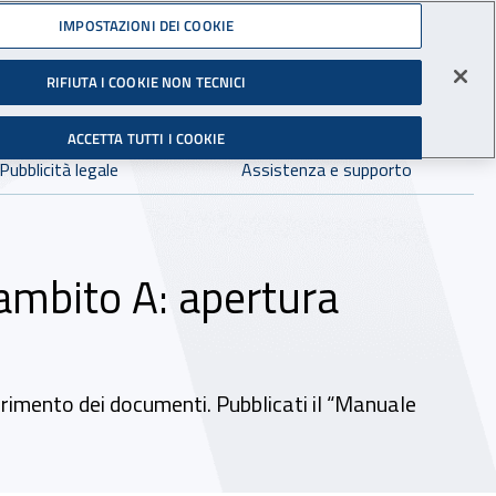
Accedi ai servizi online
IMPOSTAZIONI DEI COOKIE
gli Infortuni sul Lavoro
RIFIUTA I COOKIE NON TECNICI
Facebook - Sito esterno - Apertura in nuova finestra
X - Sito esterno - Apertura in nuova finestra
Instagram - Sito esterno - Apertura in 
Linkedin - Sito esterno - Apertur
Youtube - Sito esterno - A
Tiktok - Sito estern
Spreaker - Si
Feed R
in:
tutto INAIL.it
Avvia r
ACCETTA TUTTI I COOKIE
Dove cercare:
Pubblicità legale
Assistenza e supporto
ambito A: apertura
erimento dei documenti. Pubblicati il “Manuale