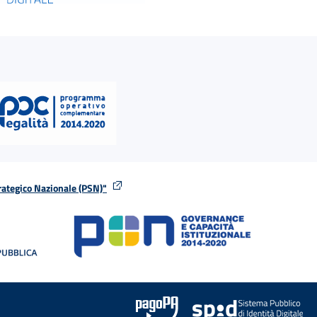
rategico Nazionale (PSN)"
tra
nella stessa finestra