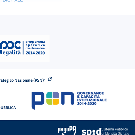
rategico Nazionale (PSN)"
tra
nella stessa finestra