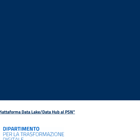
 Piattaforma Data Lake/Data Hub al PSN"