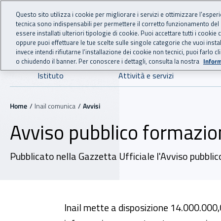
For international visitors
Vai al menu principale
Vai al contenuto principale
Questo sito utilizza i cookie per migliorare i servizi e ottimizzare l’esper
tecnica sono indispensabili per permettere il corretto funzionamento del
INAIL - Istituto Nazionale
essere installati ulteriori tipologie di cookie. Puoi accettare tutti i cook
oppure puoi effettuare le tue scelte sulle singole categorie che vuoi ins
invece intendi rifiutarne l’installazione dei cookie non tecnici, puoi farl
o chiudendo il banner. Per conoscere i dettagli, consulta la nostra
Inform
Navigazione principale
Istituto
Attività e servizi
Navigazione - Ti trovi in:
Home
Inail comunica
Avvisi
Avviso pubblico formazi
Pubblicato nella Gazzetta Ufficiale l'Avviso pubblic
Inail mette a disposizione 14.000.000,0