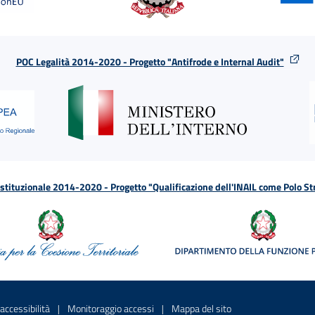
POC Legalità 2014-2020 - Progetto "Antifrode e Internal Audit"
tituzionale 2014-2020 - Progetto "Qualificazione dell'INAIL come Polo St
a
 in una nuova finestra
Sito interno - Apre in una nuova finestra
Sito interno - Apre in una nuova fines
Sito interno - Apre 
accessibilità
Monitoraggio accessi
Mappa del sito