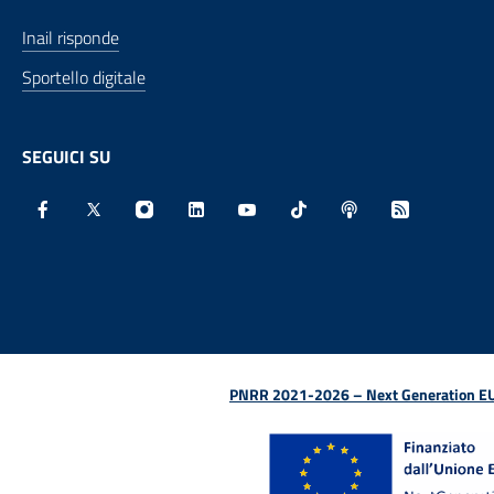
Inail risponde
Sportello digitale
SEGUICI SU
Facebook - Sito esterno - Apertura in nuova finestra
X - Sito esterno - Apertura in nuova finestra
Instagram - Sito esterno - Apertura in nu
Linkedin - Sito esterno - Apertura 
Youtube - Sito esterno - Aper
TikTok - Sito esterno -
Spreaker - Sito e
Feed RSS - 
PNRR 2021-2026 – Next Generation EU (D