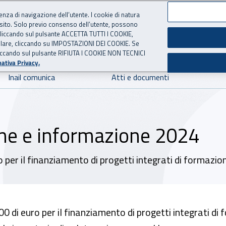
ienza di navigazione dell’utente. I cookie di natura
 sito. Solo previo consenso dell’utente, possono
 per l'Assicurazione contro 
ie cliccando sul pulsante ACCETTA TUTTI I COOKIE,
tallare, cliccando su IMPOSTAZIONI DEI COOKIE. Se
o cliccando sul pulsante RIFIUTA I COOKIE NON TECNICI
ativa Privacy.
Inail comunica
Atti e documenti
one e informazione 2024
o per il finanziamento di progetti integrati di formaz
0 di euro per il finanziamento di progetti integrati di