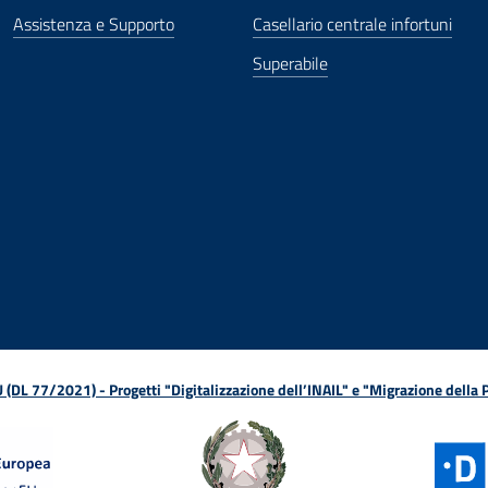
Assistenza e Supporto
Casellario centrale infortuni
Superabile
ova finestra
in nuova finestra
tura in nuova finestra
 Apertura in nuova finestra
sterno - Apertura in nuova finestra
Apertura nella stessa finestra
L 77/2021) - Progetti "Digitalizzazione dell’INAIL" e "Migrazione della