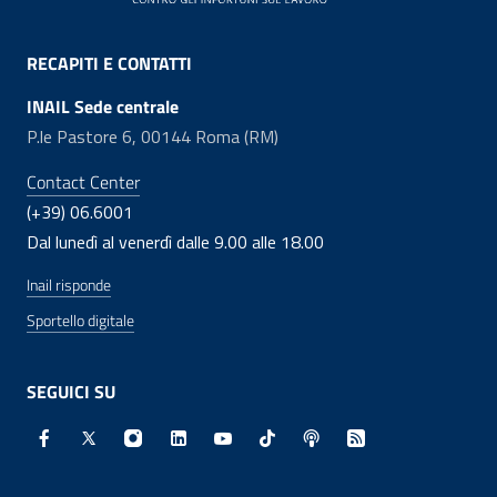
RECAPITI E CONTATTI
INAIL Sede centrale
P.le Pastore 6, 00144 Roma (RM)
Contact Center
(+39) 06.6001
Dal lunedì al venerdì dalle 9.00 alle 18.00
Inail risponde
Sportello digitale
SEGUICI SU
Facebook - Sito esterno - Apertura in nuova finestra
X - Sito esterno - Apertura in nuova finestra
Instagram - Sito esterno - Apertura in nuo
Linkedin - Sito esterno - Apertura in 
Youtube - Sito esterno - Apertur
TikTok - Sito esterno - Ape
Spreaker - Sito estern
Feed RSS - Apert