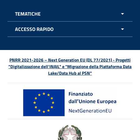
TEMATICHE
APRI 
ACCESSO RAPIDO
APRI 
PNRR 2021-2026 – Next Generation EU (DL 77/2021) - Progetti
"Digitalizzazione dell’INAIL" e "Migrazione della Piattaforma Data
Lake/Data Hub al PSN"