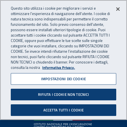
Accedi ai servizi online
For international visitors
Vai al menu principale
Vai al contenuto principale
Questo sito utilizza i cookie per migliorare i servizi e
ottimizzare l’esperienza di navigazione dell’utente. I cookie di
INAIL - Istituto Nazionale per 
natura tecnica sono indispensabili per permettere il corretto
Apri cerca
Apr
funzionamento del sito. Solo previo consenso dell’utente,
possono essere installati ulteriori tipologie di cookie. Puoi
Navigazione principale
accettare tutti i cookie cliccando sul pulsante ACCETTA TUTTI I
COOKIE, oppure puoi effettuare le tue scelte sulle singole
Pagina non disponibile
categorie che vuoi installare, cliccando su IMPOSTAZIONI DEI
COOKIE. Se invece intendi rifiutarne l’installazione dei cookie
non tecnici, puoi farlo cliccando sul pulsante RIFIUTA I COOKIE
Il contenuto non è stato trovato. Per continuare la
NON TECNICI o chiudendo il banner. Per conoscere i dettagli,
consulta la nostra
Informativa Privacy.
navigazione è possibile ritornare alla
home page
o utilizzare
il menu principale.
IMPOSTAZIONI DEI COOKIE
RIFIUTA I COOKIE NON TECNICI
Footer
ACCETTA TUTTI I COOKIE