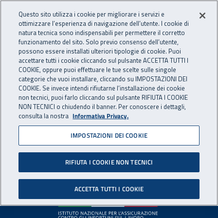
Accedi ai servizi online
For international visitors
Vai al menu principale
Vai al contenuto principale
Questo sito utilizza i cookie per migliorare i servizi e
ottimizzare l’esperienza di navigazione dell’utente. I cookie di
INAIL - Istituto Nazionale per 
natura tecnica sono indispensabili per permettere il corretto
Apri cerca
Apr
funzionamento del sito. Solo previo consenso dell’utente,
possono essere installati ulteriori tipologie di cookie. Puoi
Navigazione principale
accettare tutti i cookie cliccando sul pulsante ACCETTA TUTTI I
COOKIE, oppure puoi effettuare le tue scelte sulle singole
Pagina non disponibile
categorie che vuoi installare, cliccando su IMPOSTAZIONI DEI
COOKIE. Se invece intendi rifiutarne l’installazione dei cookie
non tecnici, puoi farlo cliccando sul pulsante RIFIUTA I COOKIE
Il contenuto non è stato trovato. Per continuare la
NON TECNICI o chiudendo il banner. Per conoscere i dettagli,
consulta la nostra
Informativa Privacy.
navigazione è possibile ritornare alla
home page
o utilizzare
il menu principale.
IMPOSTAZIONI DEI COOKIE
RIFIUTA I COOKIE NON TECNICI
Footer
ACCETTA TUTTI I COOKIE