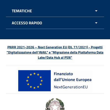
TEMATICHE
APRI 
ACCESSO RAPIDO
APRI 
PNRR 2021-2026 – Next Generation EU (DL 77/2021) - Progetti
"Digitalizzazione dell’INAIL" e "Migrazione della Piattaforma Data
Lake/Data Hub al PSN"