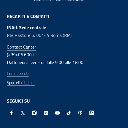
RECAPITI E CONTATTI
INAIL Sede centrale
P.le Pastore 6, 00144 Roma (RM)
Contact Center
(+39) 06.6001
Dal lunedì al venerdì dalle 9.00 alle 18.00
Inail risponde
Sportello digitale
SEGUICI SU
Facebook - Sito esterno - Apertura in nuova finestra
X - Sito esterno - Apertura in nuova finestra
Instagram - Sito esterno - Apertura in nuo
Linkedin - Sito esterno - Apertura in 
Youtube - Sito esterno - Apertur
TikTok - Sito esterno - Ape
Spreaker - Sito estern
Feed RSS - Apert