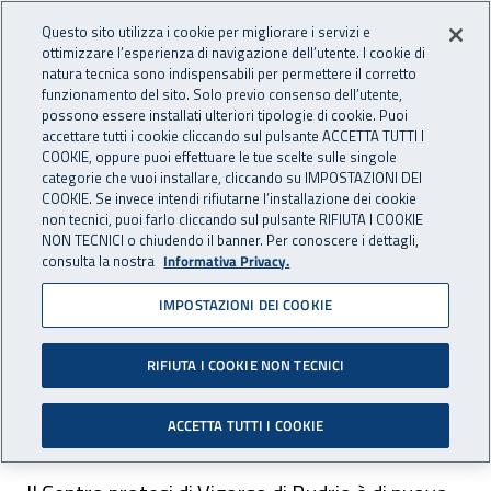
Accedi ai servizi online
For international visitors
Vai al menu principale
Vai al contenuto principale
Questo sito utilizza i cookie per migliorare i servizi e
ottimizzare l’esperienza di navigazione dell’utente. I cookie di
INAIL - Istituto Nazionale per 
natura tecnica sono indispensabili per permettere il corretto
Apri cerca
Apr
funzionamento del sito. Solo previo consenso dell’utente,
possono essere installati ulteriori tipologie di cookie. Puoi
Navigazione principale
accettare tutti i cookie cliccando sul pulsante ACCETTA TUTTI I
COOKIE, oppure puoi effettuare le tue scelte sulle singole
Navigazione - Ti trovi in:
Home
Inail comunica
Avvisi
categorie che vuoi installare, cliccando su IMPOSTAZIONI DEI
COOKIE. Se invece intendi rifiutarne l’installazione dei cookie
non tecnici, puoi farlo cliccando sul pulsante RIFIUTA I COOKIE
Centro protesi Inail Vigorso
NON TECNICI o chiudendo il banner. Per conoscere i dettagli,
consulta la nostra
Informativa Privacy.
di Budrio: ripristino linea
IMPOSTAZIONI DEI COOKIE
telefonica
RIFIUTA I COOKIE NON TECNICI
La linea telefonica del Centro protesi è
nuovamente attiva.
ACCETTA TUTTI I COOKIE