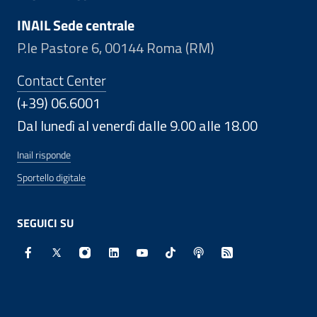
INAIL Sede centrale
P.le Pastore 6, 00144 Roma (RM)
Contact Center
(+39) 06.6001
Dal lunedì al venerdì dalle 9.00 alle 18.00
Inail risponde
Sportello digitale
SEGUICI SU
Facebook - Sito esterno - Apertura in nuova finestra
X - Sito esterno - Apertura in nuova finestra
Instagram - Sito esterno - Apertura in nuo
Linkedin - Sito esterno - Apertura in 
Youtube - Sito esterno - Apertur
TikTok - Sito esterno - Ape
Spreaker - Sito estern
Feed RSS - Apert