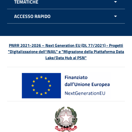
TEMATICHE
APRI 
ACCESSO RAPIDO
APRI 
PNRR 2021-2026 – Next Generation EU (DL 77/2021) - Progetti
"Digitalizzazione dell’INAIL" e "Migrazione della Piattaforma Data
Lake/Data Hub al PSN"