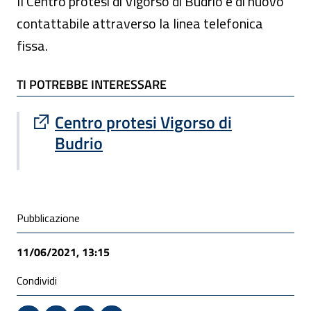
Il Centro protesi di Vigorso di Budrio è di nuovo
contattabile attraverso la linea telefonica
fissa.
TI POTREBBE INTERESSARE
TI POTREBBE INTERESSARE
Sito esterno : apre una nuova finestra
Centro protesi Vigorso di
Budrio
Condivisione social
Pubblicazione
11/06/2021, 13:15
Condividi