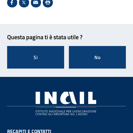
Condividi su Facebook - Sito esterno - Apertura in 
X - Sito esterno - Apertura in nuova finestra
Invio Mail: apre il programma di posta el
Stampa pagina: scelta meno ecologic
Feedback
Questa pagina ti è stata utile ?
Si
No
Footer
RECAPITI E CONTATTI