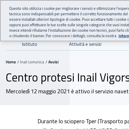
For international visitors
Vai al menu principale
Vai al contenuto principale
Questo sito utilizza i cookie per migliorare i servizi e ottimizzare l’esper
tecnica sono indispensabili per permettere il corretto funzionamento del
INAIL - Istituto Nazionale
essere installati ulteriori tipologie di cookie. Puoi accettare tutti i cook
oppure puoi effettuare le tue scelte sulle singole categorie che vuoi ins
invece intendi rifiutarne l’installazione dei cookie non tecnici, puoi farl
o chiudendo il banner. Per conoscere i dettagli, consulta la nostra
Inform
Navigazione principale
Istituto
Attività e servizi
Navigazione - Ti trovi in:
Home
Inail comunica
Avvisi
Centro protesi Inail Vigo
Mercoledì 12 maggio 2021 è attivo il servizio navett
Durante lo sciopero Tper (Trasporto 