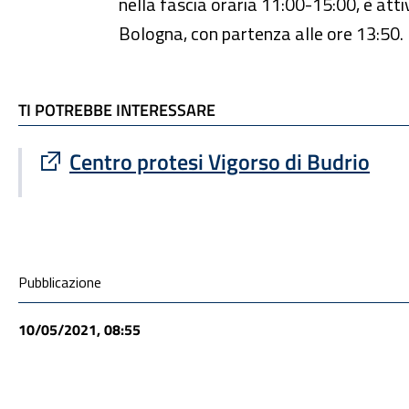
nella fascia oraria 11:00-15:00, è atti
Bologna, con partenza alle ore 13:50.
TI POTREBBE INTERESSARE
TI POTREBBE INTERESSARE
Sito esterno : apre una nuova finestra
Centro protesi Vigorso di Budrio
Condivisione social
Pubblicazione
10/05/2021, 08:55