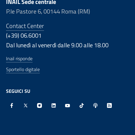
INAIL Sede centrale
P.le Pastore 6, 00144 Roma (RM)
Contact Center
(+39) 06.6001
Dal lunedì al venerdì dalle 9.00 alle 18.00
Inail risponde
Sportello digitale
SEGUICI SU
Facebook - Sito esterno - Apertura in nuova finestra
X - Sito esterno - Apertura in nuova finestra
Instagram - Sito esterno - Apertura in nu
Linkedin - Sito esterno - Apertura 
Youtube - Sito esterno - Aper
TikTok - Sito esterno -
Spreaker - Sito e
Feed RSS - 