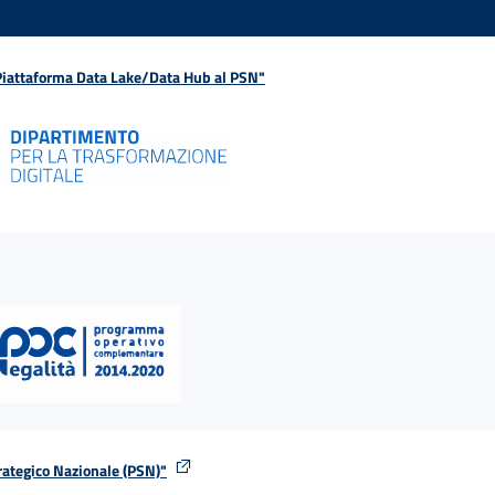
 Piattaforma Data Lake/Data Hub al PSN"
rategico Nazionale (PSN)"