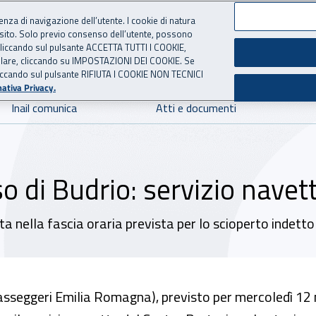
ienza di navigazione dell’utente. I cookie di natura
 sito. Solo previo consenso dell’utente, possono
 per l'Assicurazione contro 
ie cliccando sul pulsante ACCETTA TUTTI I COOKIE,
tallare, cliccando su IMPOSTAZIONI DEI COOKIE. Se
o cliccando sul pulsante RIFIUTA I COOKIE NON TECNICI
ativa Privacy.
Inail comunica
Atti e documenti
rso di Budrio: servizio nav
a nella fascia oraria prevista per lo scioperto indetto 
passeggeri Emilia Romagna), previsto per mercoledì 12