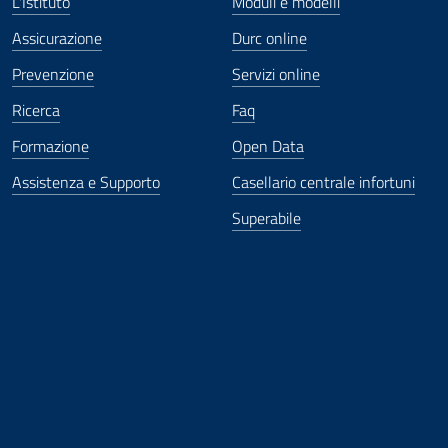
L'Istituto
Moduli e modelli
Assicurazione
Durc online
Prevenzione
Servizi online
Ricerca
Faq
Formazione
Open Data
Assistenza e Supporto
Casellario centrale infortuni
Superabile
ova finestra
in nuova finestra
tura in nuova finestra
 Apertura in nuova finestra
sterno - Apertura in nuova finestra
Apertura nella stessa finestra