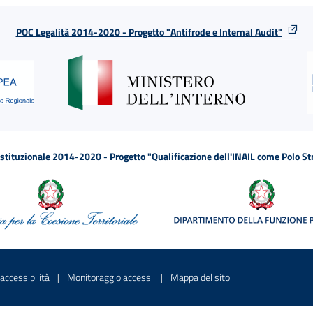
POC Legalità 2014-2020 - Progetto "Antifrode e Internal Audit"
tituzionale 2014-2020 - Progetto "Qualificazione dell'INAIL come Polo St
a
 in una nuova finestra
Sito interno - Apre in una nuova finestra
Sito interno - Apre in una nuova fines
Sito interno - Apre 
accessibilità
Monitoraggio accessi
Mappa del sito