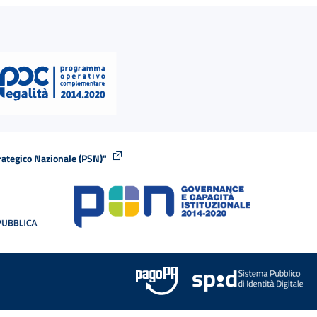
rategico Nazionale (PSN)"
tra
nella stessa finestra