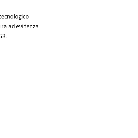
 tecnologico
dura ad evidenza
S3: