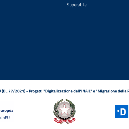
Superabile
ova finestra
in nuova finestra
tura in nuova finestra
 Apertura in nuova finestra
sterno - Apertura in nuova finestra
Apertura nella stessa finestra
L 77/2021) - Progetti "Digitalizzazione dell’INAIL" e "Migrazione della