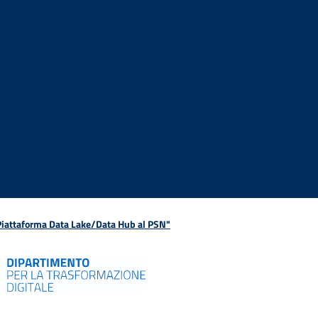
 Piattaforma Data Lake/Data Hub al PSN"