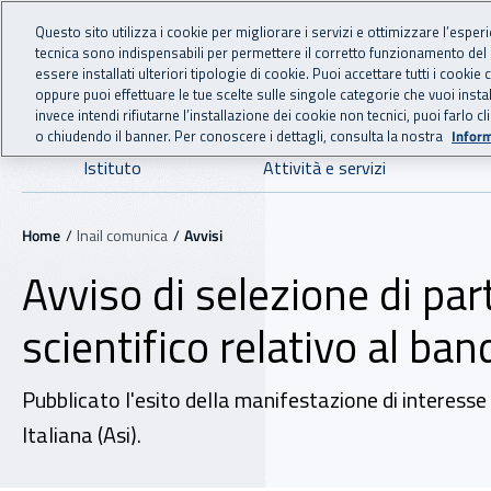
For international visitors
Vai al menu principale
Vai al contenuto principale
Questo sito utilizza i cookie per migliorare i servizi e ottimizzare l’esper
tecnica sono indispensabili per permettere il corretto funzionamento del
INAIL - Istituto Nazionale
essere installati ulteriori tipologie di cookie. Puoi accettare tutti i cook
oppure puoi effettuare le tue scelte sulle singole categorie che vuoi ins
invece intendi rifiutarne l’installazione dei cookie non tecnici, puoi farl
o chiudendo il banner. Per conoscere i dettagli, consulta la nostra
Inform
Navigazione principale
Istituto
Attività e servizi
Navigazione - Ti trovi in:
Home
Inail comunica
Avvisi
Avviso di selezione di par
scientifico relativo al ban
Pubblicato l'esito della manifestazione di interesse
Italiana (Asi).