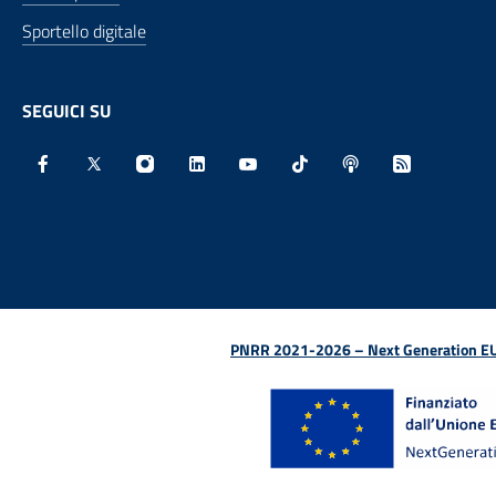
Sportello digitale
SEGUICI SU
Facebook - Sito esterno - Apertura in nuova finestra
X - Sito esterno - Apertura in nuova finestra
Instagram - Sito esterno - Apertura in nu
Linkedin - Sito esterno - Apertura 
Youtube - Sito esterno - Aper
TikTok - Sito esterno -
Spreaker - Sito e
Feed RSS - 
PNRR 2021-2026 – Next Generation EU (D