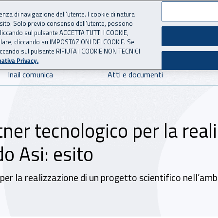
ienza di navigazione dell’utente. I cookie di natura
 sito. Solo previo consenso dell’utente, possono
 per l'Assicurazione contro 
ie cliccando sul pulsante ACCETTA TUTTI I COOKIE,
tallare, cliccando su IMPOSTAZIONI DEI COOKIE. Se
o cliccando sul pulsante RIFIUTA I COOKIE NON TECNICI
ativa Privacy.
Inail comunica
Atti e documenti
tner tecnologico per la rea
do Asi: esito
 per la realizzazione di un progetto scientifico nell’am