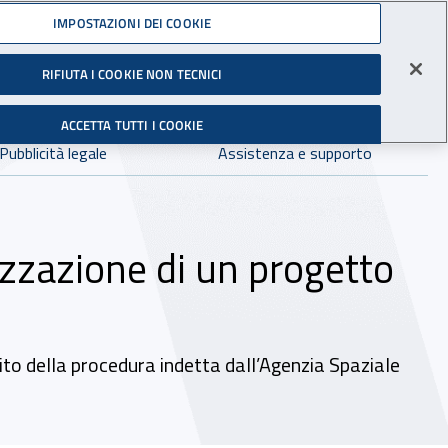
Accedi ai servizi online
IMPOSTAZIONI DEI COOKIE
gli Infortuni sul Lavoro
RIFIUTA I COOKIE NON TECNICI
Facebook - Sito esterno - Apertura in nuova finestra
X - Sito esterno - Apertura in nuova finestra
Instagram - Sito esterno - Apertura in 
Linkedin - Sito esterno - Apertur
Youtube - Sito esterno - A
Tiktok - Sito estern
Spreaker - Si
Feed R
in:
tutto INAIL.it
Avvia r
ACCETTA TUTTI I COOKIE
Dove cercare:
Pubblicità legale
Assistenza e supporto
lizzazione di un progetto
bito della procedura indetta dall’Agenzia Spaziale