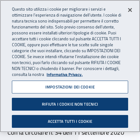
Accedi ai servizi online
For international visitors
Vai al menu principale
Vai al contenuto principale
Questo sito utilizza i cookie per migliorare i servizi e
ottimizzare l’esperienza di navigazione dell’utente. I cookie di
INAIL - Istituto Nazionale per 
natura tecnica sono indispensabili per permettere il corretto
Apri cerca
Apr
funzionamento del sito. Solo previo consenso dell’utente,
possono essere installati ulteriori tipologie di cookie. Puoi
Navigazione principale
accettare tutti i cookie cliccando sul pulsante ACCETTA TUTTI I
COOKIE, oppure puoi effettuare le tue scelte sulle singole
Navigazione - Ti trovi in:
Home
Inail comunica
Avvisi
categorie che vuoi installare, cliccando su IMPOSTAZIONI DEI
COOKIE. Se invece intendi rifiutarne l’installazione dei cookie
non tecnici, puoi farlo cliccando sul pulsante RIFIUTA I COOKIE
Regolamento per il
NON TECNICI o chiudendo il banner. Per conoscere i dettagli,
consulta la nostra
Informativa Privacy.
reinserimento e
IMPOSTAZIONI DEI COOKIE
l’integrazione lavorativa
delle persone con disabilità
RIFIUTA I COOKIE NON TECNICI
da lavoro: chiarimenti
ACCETTA TUTTI I COOKIE
Con la circolare n. 34 dell'11 settembre 2020