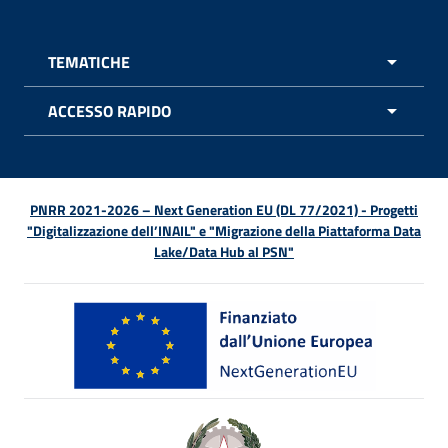
TEMATICHE
APRI 
ACCESSO RAPIDO
APRI 
PNRR 2021-2026 – Next Generation EU (DL 77/2021) - Progetti
"Digitalizzazione dell’INAIL" e "Migrazione della Piattaforma Data
Lake/Data Hub al PSN"