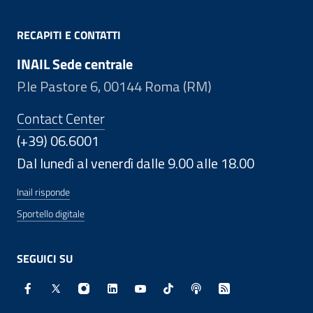
RECAPITI E CONTATTI
INAIL Sede centrale
P.le Pastore 6, 00144 Roma (RM)
Contact Center
(+39) 06.6001
Dal lunedì al venerdì dalle 9.00 alle 18.00
Inail risponde
Sportello digitale
SEGUICI SU
Facebook - Sito esterno - Apertura in nuova finestra
X - Sito esterno - Apertura in nuova finestra
Instagram - Sito esterno - Apertura in nuo
Linkedin - Sito esterno - Apertura in 
Youtube - Sito esterno - Apertur
TikTok - Sito esterno - Ape
Spreaker - Sito estern
Feed RSS - Apert