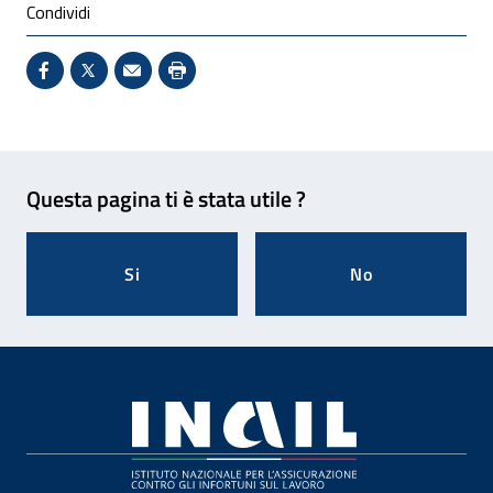
Condividi
Condividi su Facebook - Sito esterno - Apertura in 
X - Sito esterno - Apertura in nuova finestra
Invio Mail: apre il programma di posta el
Stampa pagina: scelta meno ecologic
Feedback
Questa pagina ti è stata utile ?
Si
No
Footer