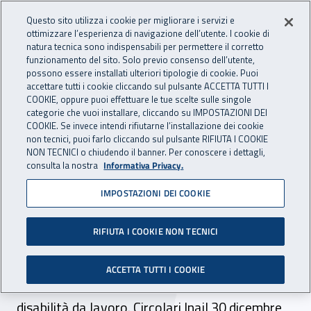
Accedi ai servizi online
For international visitors
Vai al menu principale
Vai al contenuto principale
Questo sito utilizza i cookie per migliorare i servizi e
ottimizzare l’esperienza di navigazione dell’utente. I cookie di
INAIL - Istituto Nazionale per 
natura tecnica sono indispensabili per permettere il corretto
Apri cerca
Apr
funzionamento del sito. Solo previo consenso dell’utente,
possono essere installati ulteriori tipologie di cookie. Puoi
Navigazione principale
accettare tutti i cookie cliccando sul pulsante ACCETTA TUTTI I
COOKIE, oppure puoi effettuare le tue scelte sulle singole
Navigazione - Ti trovi in:
Home
Atti e documenti
Circolari Inail
categorie che vuoi installare, cliccando su IMPOSTAZIONI DEI
COOKIE. Se invece intendi rifiutarne l’installazione dei cookie
non tecnici, puoi farlo cliccando sul pulsante RIFIUTA I COOKIE
NON TECNICI o chiudendo il banner. Per conoscere i dettagli,
11 settembre 2020
11 settembre 2020
consulta la nostra
Informativa Privacy.
IMPOSTAZIONI DEI COOKIE
Circolare Inail n. 34 del 11
settembre 2020
RIFIUTA I COOKIE NON TECNICI
Regolamento per il reinserimento e
ACCETTA TUTTI I COOKIE
l’integrazione lavorativa delle persone con
disabilità da lavoro. Circolari Inail 30 dicembre