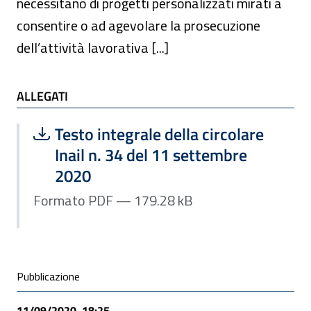
necessitano di progetti personalizzati mirati a
consentire o ad agevolare la prosecuzione
dell’attività lavorativa [...]
ALLEGATI
ALLEGATI
Scarica file:
Formato PDF — Dimensione 179.28 k
Testo integrale della circolare
Inail n. 34 del 11 settembre
2020
Formato PDF — 179.28 kB
Condivisione social
Pubblicazione
11/09/2020, 18:25