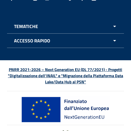
Facebook - Sito esterno - Apertura in nuova finestra
X - Sito esterno - Apertura in nuova finestra
Instagram - Sito esterno - Apertura in nuo
Linkedin - Sito esterno - Apertura in 
Youtube - Sito esterno - Apertur
TikTok - Sito esterno - Ape
Spreaker - Sito estern
Feed RSS - Apert
TEMATICHE
APRI 
ACCESSO RAPIDO
APRI 
PNRR 2021-2026 – Next Generation EU (DL 77/2021) - Progetti
"Digitalizzazione dell’INAIL" e "Migrazione della Piattaforma Data
Lake/Data Hub al PSN"