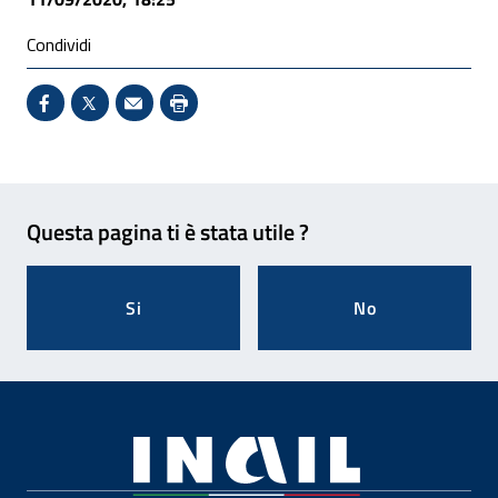
Condividi
Condividi su Facebook - Sito esterno - Apertura in 
X - Sito esterno - Apertura in nuova finestra
Invio Mail: apre il programma di posta el
Stampa pagina: scelta meno ecologic
Feedback
Questa pagina ti è stata utile ?
Si
No
Footer