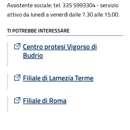
Assistente sociale: tel. 335 5993304 - servizio
attivo da lunedì a venerdì dalle 7.30 alle 15.00.
TI POTREBBE INTERESSARE
TI POTREBBE INTERESSARE
Sito esterno : apre una nuova finestra
Centro protesi Vigorso di
Budrio
Sito esterno : apre una nuova finestra
Filiale di Lamezia Terme
Sito esterno : apre una nuova finestra
Filiale di Roma