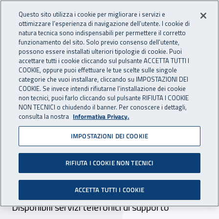
Accedi ai servizi online
For international visitors
Vai al menu principale
Vai al contenuto principale
Questo sito utilizza i cookie per migliorare i servizi e
ottimizzare l’esperienza di navigazione dell’utente. I cookie di
INAIL - Istituto Nazionale per 
natura tecnica sono indispensabili per permettere il corretto
Apri cerca
Apr
funzionamento del sito. Solo previo consenso dell’utente,
possono essere installati ulteriori tipologie di cookie. Puoi
Navigazione principale
accettare tutti i cookie cliccando sul pulsante ACCETTA TUTTI I
COOKIE, oppure puoi effettuare le tue scelte sulle singole
Navigazione - Ti trovi in:
Home
Inail comunica
Avvisi
categorie che vuoi installare, cliccando su IMPOSTAZIONI DEI
COOKIE. Se invece intendi rifiutarne l’installazione dei cookie
non tecnici, puoi farlo cliccando sul pulsante RIFIUTA I COOKIE
Centro protesi Vigorso di
NON TECNICI o chiudendo il banner. Per conoscere i dettagli,
consulta la nostra
Informativa Privacy.
Budrio, Filiale di Roma e
IMPOSTAZIONI DEI COOKIE
Filiale di Lamezia Terme:
attivo il servizio
RIFIUTA I COOKIE NON TECNICI
psicosociale
ACCETTA TUTTI I COOKIE
Disponibili servizi telefonici di supporto