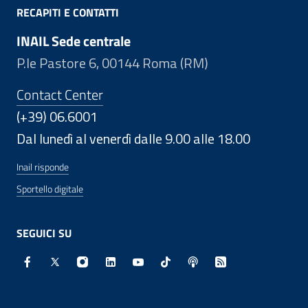
RECAPITI E CONTATTI
INAIL Sede centrale
P.le Pastore 6, 00144 Roma (RM)
Contact Center
(+39) 06.6001
Dal lunedì al venerdì dalle 9.00 alle 18.00
Inail risponde
Sportello digitale
SEGUICI SU
Facebook - Sito esterno - Apertura in nuova finestra
X - Sito esterno - Apertura in nuova finestra
Instagram - Sito esterno - Apertura in nuo
Linkedin - Sito esterno - Apertura in 
Youtube - Sito esterno - Apertur
TikTok - Sito esterno - Ape
Spreaker - Sito estern
Feed RSS - Apert