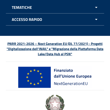
TEMATICHE
APRI 
ACCESSO RAPIDO
APRI 
PNRR 2021-2026 – Next Generation EU (DL 77/2021) - Progetti
"Digitalizzazione dell’INAIL" e "Migrazione della Piattaforma Data
Lake/Data Hub al PSN"