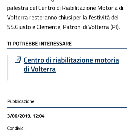
palestra del Centro di Riabilitazione Motoria di
Volterra resteranno chiusi per la festività dei
SS.Giusto e Clemente, Patroni di Volterra (PI).
TI POTREBBE INTERESSARE
TI POTREBBE INTERESSARE
Sito esterno : apre una nuova finestra
Centro di riabilitazione motoria
di Volterra
Condivisione social
Pubblicazione
3/06/2019, 12:04
Condividi