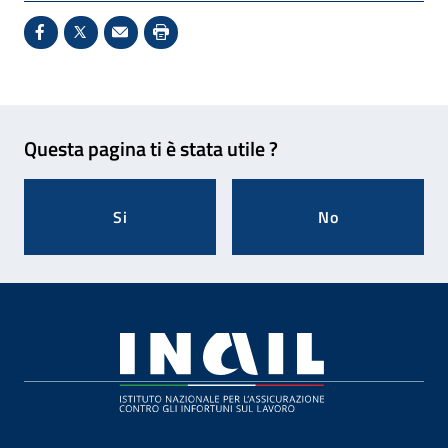
Condividi su Facebook - Sito esterno - Apertura in 
X - Sito esterno - Apertura in nuova finestra
Invio Mail: apre il programma di posta el
Stampa pagina: scelta meno ecologic
Feedback
Questa pagina ti è stata utile ?
Si
No
Footer