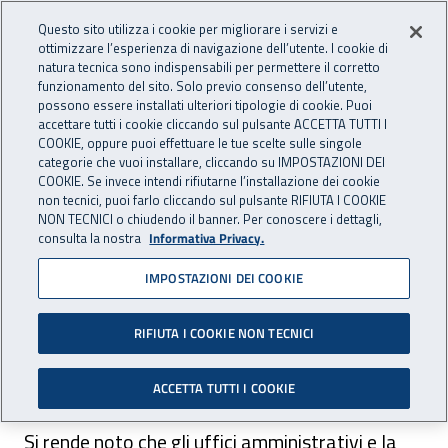
Accedi ai servizi online
For international visitors
Vai al menu principale
Vai al contenuto principale
Questo sito utilizza i cookie per migliorare i servizi e
ottimizzare l’esperienza di navigazione dell’utente. I cookie di
INAIL - Istituto Nazionale per 
natura tecnica sono indispensabili per permettere il corretto
Apri cerca
Apr
funzionamento del sito. Solo previo consenso dell’utente,
possono essere installati ulteriori tipologie di cookie. Puoi
Navigazione principale
accettare tutti i cookie cliccando sul pulsante ACCETTA TUTTI I
COOKIE, oppure puoi effettuare le tue scelte sulle singole
Navigazione - Ti trovi in:
Home
Inail comunica
Avvisi
categorie che vuoi installare, cliccando su IMPOSTAZIONI DEI
COOKIE. Se invece intendi rifiutarne l’installazione dei cookie
non tecnici, puoi farlo cliccando sul pulsante RIFIUTA I COOKIE
Volterra - Uffici chiusi per la
NON TECNICI o chiudendo il banner. Per conoscere i dettagli,
consulta la nostra
Informativa Privacy.
festività Santo Patrono
IMPOSTAZIONI DEI COOKIE
Nella giornata del 5 giugno 2019 restano chiusi
gli uffici amministrativi e la palestra del Centro
RIFIUTA I COOKIE NON TECNICI
di Riabilitazione Motoria di Volterra (PI).
ACCETTA TUTTI I COOKIE
Si rende noto che gli uffici amministrativi e la